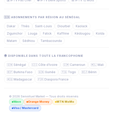
💰 IPTV Pas Cher
⚽ IPTV beIN Sports
📅 IPTV 12 Mois
🇸🇳 ABONNEMENTS PAR RÉGION AU SÉNÉGAL
Dakar
Thiès
Saint-Louis
Diourbel
Kaolack
Ziguinchor
Louga
Fatick
Kaffrine
Kédougou
Kolda
Matam
Sédhiou
Tambacounda
🌍 DISPONIBLE DANS TOUTE LA FRANCOPHONIE
🇸🇳 Sénégal
🇨🇮 Côte d'Ivoire
🇨🇲 Cameroun
🇲🇱 Mali
🇧🇫 Burkina Faso
🇬🇳 Guinée
🇹🇬 Togo
🇧🇯 Bénin
🇲🇬 Madagascar
🇫🇷 Diaspora France
© 2026 Senvirtuel Market — Tous droits réservés
Wave
Orange Money
MTN MoMo
Visa / Mastercard