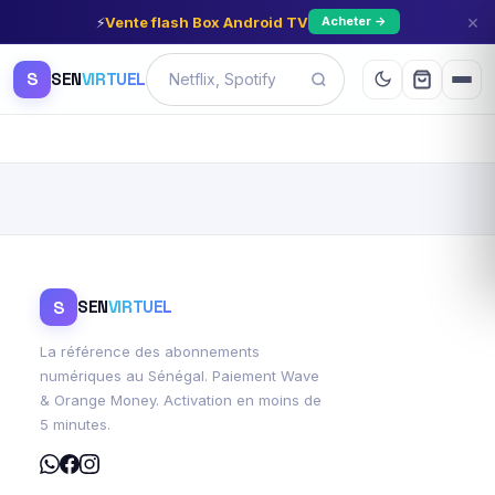
×
⚡
Vente flash Box Android TV
Acheter →
S
SEN
VIRTUEL
S
SEN
VIRTUEL
La référence des abonnements
numériques au Sénégal. Paiement Wave
& Orange Money. Activation en moins de
5 minutes.