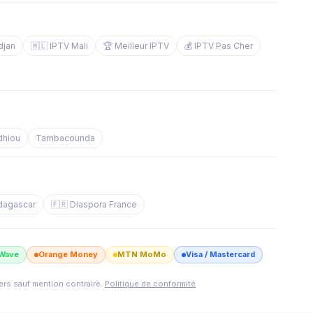
djan
🇲🇱 IPTV Mali
🏆 Meilleur IPTV
💰 IPTV Pas Cher
dhiou
Tambacounda
dagascar
🇫🇷 Diaspora France
Wave
Orange Money
MTN MoMo
Visa / Mastercard
iers sauf mention contraire.
Politique de conformité