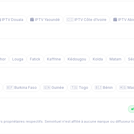
️ IPTV Douala
🏙️ IPTV Yaoundé
🇨🇮 IPTV Côte d'Ivoire
🏙️ IPTV Abi
chor
Louga
Fatick
Kaffrine
Kédougou
Kolda
Matam
Sé
🇧🇫 Burkina Faso
🇬🇳 Guinée
🇹🇬 Togo
🇧🇯 Bénin
🇲🇬 Ma
s propriétaires respectifs. Senvirtuel n'est affilié à aucune marque ou diffuseur t