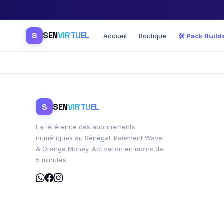
SEN
VIRTUEL
S
Accueil
Boutique
🛠️ Pack Build
SEN
VIRTUEL
S
La référence des abonnements
numériques au Sénégal. Paiement Wave
& Orange Money. Activation en moins de
5 minutes.