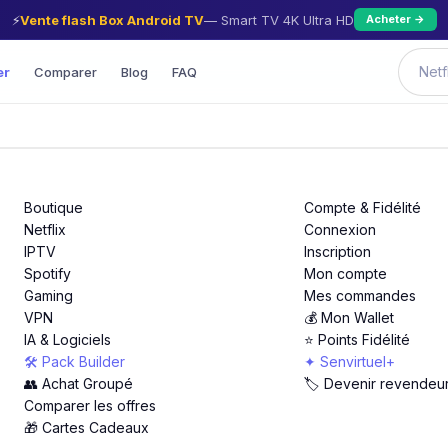
⚡
Vente flash Box Android TV
— Smart TV 4K Ultra HD
Acheter →
er
Comparer
Blog
FAQ
Boutique
Compte & Fidélité
Netflix
Connexion
IPTV
Inscription
Spotify
Mon compte
Gaming
Mes commandes
VPN
💰 Mon Wallet
IA & Logiciels
⭐ Points Fidélité
🛠️ Pack Builder
✦ Senvirtuel+
👥 Achat Groupé
🏷️ Devenir revendeu
Comparer les offres
🎁 Cartes Cadeaux