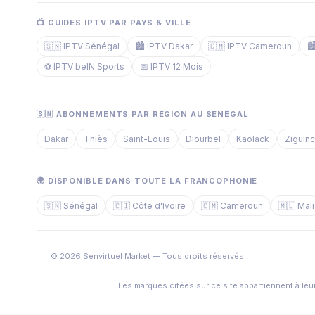
📺 GUIDES IPTV PAR PAYS & VILLE
🇸🇳 IPTV Sénégal
🏙️ IPTV Dakar
🇨🇲 IPTV Cameroun

⚽ IPTV beIN Sports
📅 IPTV 12 Mois
🇸🇳 ABONNEMENTS PAR RÉGION AU SÉNÉGAL
Dakar
Thiès
Saint-Louis
Diourbel
Kaolack
Ziguin
🌍 DISPONIBLE DANS TOUTE LA FRANCOPHONIE
🇸🇳 Sénégal
🇨🇮 Côte d'Ivoire
🇨🇲 Cameroun
🇲🇱 Mali
© 2026 Senvirtuel Market — Tous droits réservés
Les marques citées sur ce site appartiennent à leur