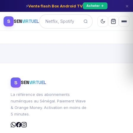
×
⚡
Vente flash Box Android TV
Acheter →
S
SEN
VIRTUEL
S
SEN
VIRTUEL
La référence des abonnements
numériques au Sénégal. Paiement Wave
& Orange Money. Activation en moins de
5 minutes.