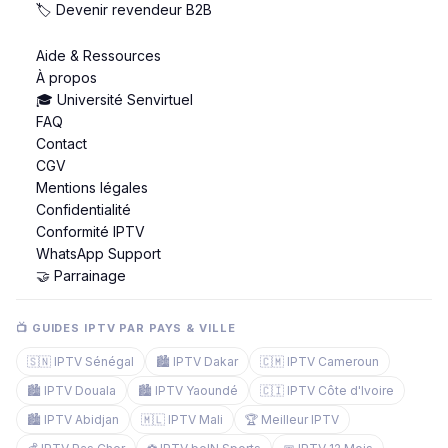
🏷️ Devenir revendeur B2B
Aide & Ressources
À propos
🎓 Université Senvirtuel
FAQ
Contact
CGV
Mentions légales
Confidentialité
Conformité IPTV
WhatsApp Support
🤝 Parrainage
📺 GUIDES IPTV PAR PAYS & VILLE
🇸🇳 IPTV Sénégal
🏙️ IPTV Dakar
🇨🇲 IPTV Cameroun
🏙️ IPTV Douala
🏙️ IPTV Yaoundé
🇨🇮 IPTV Côte d'Ivoire
🏙️ IPTV Abidjan
🇲🇱 IPTV Mali
🏆 Meilleur IPTV