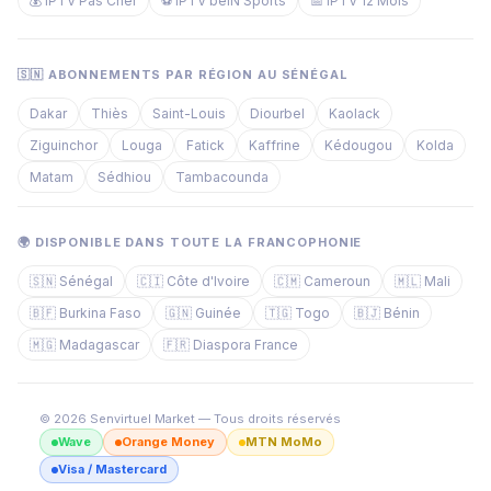
💰 IPTV Pas Cher
⚽ IPTV beIN Sports
📅 IPTV 12 Mois
🇸🇳 ABONNEMENTS PAR RÉGION AU SÉNÉGAL
Dakar
Thiès
Saint-Louis
Diourbel
Kaolack
Ziguinchor
Louga
Fatick
Kaffrine
Kédougou
Kolda
Matam
Sédhiou
Tambacounda
🌍 DISPONIBLE DANS TOUTE LA FRANCOPHONIE
🇸🇳 Sénégal
🇨🇮 Côte d'Ivoire
🇨🇲 Cameroun
🇲🇱 Mali
🇧🇫 Burkina Faso
🇬🇳 Guinée
🇹🇬 Togo
🇧🇯 Bénin
🇲🇬 Madagascar
🇫🇷 Diaspora France
© 2026 Senvirtuel Market — Tous droits réservés
Wave
Orange Money
MTN MoMo
Visa / Mastercard