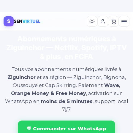
🏙️ Service local · Ziguinchor · Casamance · Cap
S
SEN
VIRTUEL
Skirring · Mis à jour juillet 2026
Abonnements numériques à
Ziguinchor — Netflix, Spotify, IPTV
& plus, en FCFA
Tous vos abonnements numériques livrés à
Ziguinchor
et sa région — Ziguinchor, Bignona,
Oussouye et Cap Skirring. Paiement
Wave,
Orange Money & Free Money
, activation sur
WhatsApp en
moins de 5 minutes
, support local
7j/7.
💬 Commander sur WhatsApp