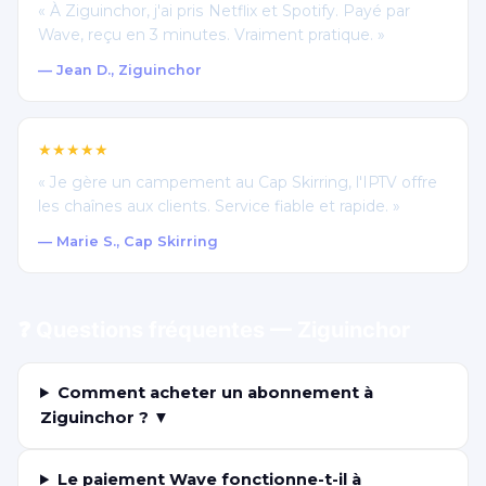
« À Ziguinchor, j'ai pris Netflix et Spotify. Payé par
Wave, reçu en 3 minutes. Vraiment pratique. »
— Jean D., Ziguinchor
★★★★★
« Je gère un campement au Cap Skirring, l'IPTV offre
les chaînes aux clients. Service fiable et rapide. »
— Marie S., Cap Skirring
❓ Questions fréquentes — Ziguinchor
Comment acheter un abonnement à
Ziguinchor ? ▼
Le paiement Wave fonctionne-t-il à