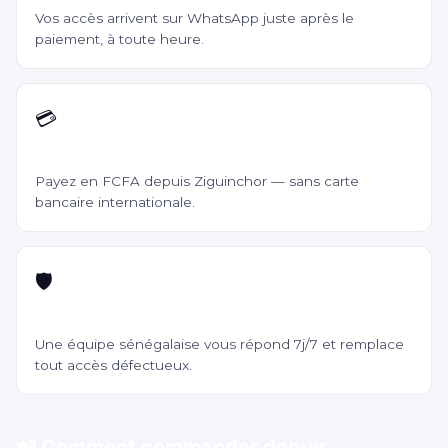
Vos accès arrivent sur WhatsApp juste après le
paiement, à toute heure.
💳
Wave, Orange Money, Free Money
Payez en FCFA depuis Ziguinchor — sans carte
bancaire internationale.
🛡️
Garantie & support local
Une équipe sénégalaise vous répond 7j/7 et remplace
tout accès défectueux.
📲 Comment commander depuis