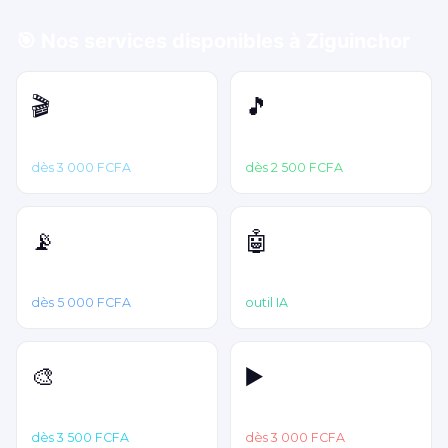
🎯 Nos services disponibles à Ziguinchor
🎬
🎵
Netflix
Spotify
dès 3 000 FCFA
dès 2 500 FCFA
📡
🤖
IPTV
ChatGPT Plus
dès 5 000 FCFA
outil IA
🎨
▶️
Canva Pro
YouTube Premium
dès 3 500 FCFA
dès 3 000 FCFA