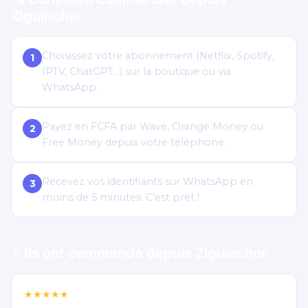
Ziguinchor
Choisissez votre abonnement (Netflix, Spotify,
1
IPTV, ChatGPT…) sur la boutique ou via
WhatsApp.
Payez en FCFA par Wave, Orange Money ou
2
Free Money depuis votre téléphone.
Recevez vos identifiants sur WhatsApp en
3
moins de 5 minutes. C'est prêt !
⭐ Ils ont commandé depuis Ziguinchor
★★★★★