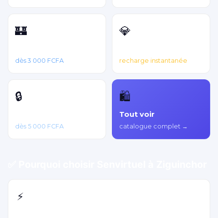
🏰
💎
Disney+
Diamants Free Fire
dès 3 000 FCFA
recharge instantanée
🔒
🛍️
VPN
Tout voir
dès 5 000 FCFA
catalogue complet →
✅ Pourquoi choisir Senvirtuel à Ziguinchor
⚡
Livraison en 5 minutes