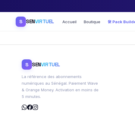
SEN
VIRTUEL
S
Accueil
Boutique
🛠️ Pack Build
SEN
VIRTUEL
S
La référence des abonnements
numériques au Sénégal. Paiement Wave
& Orange Money. Activation en moins de
5 minutes.