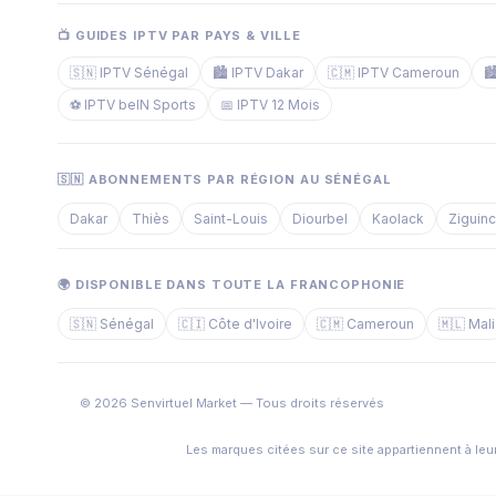
📺 GUIDES IPTV PAR PAYS & VILLE
🇸🇳 IPTV Sénégal
🏙️ IPTV Dakar
🇨🇲 IPTV Cameroun

⚽ IPTV beIN Sports
📅 IPTV 12 Mois
🇸🇳 ABONNEMENTS PAR RÉGION AU SÉNÉGAL
Dakar
Thiès
Saint-Louis
Diourbel
Kaolack
Ziguin
🌍 DISPONIBLE DANS TOUTE LA FRANCOPHONIE
🇸🇳 Sénégal
🇨🇮 Côte d'Ivoire
🇨🇲 Cameroun
🇲🇱 Mali
© 2026 Senvirtuel Market — Tous droits réservés
Les marques citées sur ce site appartiennent à leur