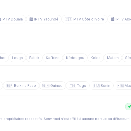
️ IPTV Douala
🏙️ IPTV Yaoundé
🇨🇮 IPTV Côte d'Ivoire
🏙️ IPTV Abi
chor
Louga
Fatick
Kaffrine
Kédougou
Kolda
Matam
Sé
🇧🇫 Burkina Faso
🇬🇳 Guinée
🇹🇬 Togo
🇧🇯 Bénin
🇲🇬 Ma
s propriétaires respectifs. Senvirtuel n'est affilié à aucune marque ou diffuseur t