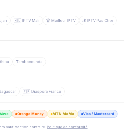
djan
🇲🇱 IPTV Mali
🏆 Meilleur IPTV
💰 IPTV Pas Cher
dhiou
Tambacounda
dagascar
🇫🇷 Diaspora France
Wave
Orange Money
MTN MoMo
Visa / Mastercard
iers sauf mention contraire.
Politique de conformité