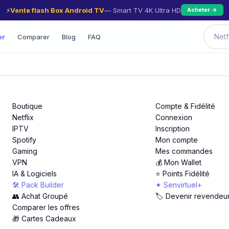
⚡
Vente flash Box Android TV
— Smart TV 4K Ultra HD
Acheter →
er
Comparer
Blog
FAQ
Boutique
Compte & Fidélité
Netflix
Connexion
IPTV
Inscription
Spotify
Mon compte
Gaming
Mes commandes
VPN
💰 Mon Wallet
IA & Logiciels
⭐ Points Fidélité
🛠️ Pack Builder
✦ Senvirtuel+
👥 Achat Groupé
🏷️ Devenir revendeu
Comparer les offres
🎁 Cartes Cadeaux