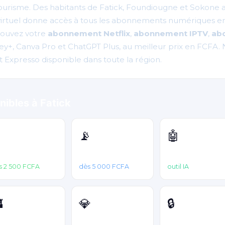
otourisme. Des habitants de Fatick, Foundiougne et Sokone
virtuel donne accès à tous les abonnements numériques en 
rouvez votre
abonnement Netflix
,
abonnement IPTV
,
ab
+, Canva Pro et ChatGPT Plus, au meilleur prix en FCFA. 
t Expresso disponible dans toute la région.
nibles à Fatick

📡
🤖
otify
IPTV
ChatGPT Plus
s 2 500 FCFA
dès 5 000 FCFA
outil IA

💎
🔒
sney+
Diamants Free
VPN