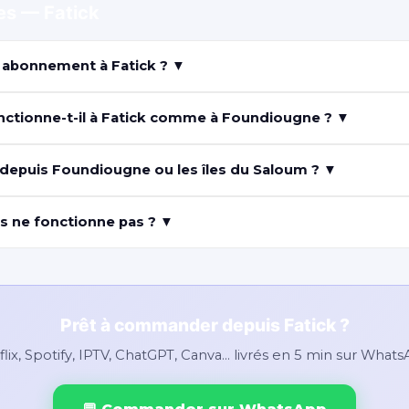
es — Fatick
abonnement à Fatick ? ▼
ctionne-t-il à Fatick comme à Foundiougne ? ▼
epuis Foundiougne ou les îles du Saloum ? ▼
s ne fonctionne pas ? ▼
Prêt à commander depuis Fatick ?
lix, Spotify, IPTV, ChatGPT, Canva… livrés en 5 min sur What