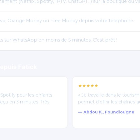
ement (Netflix, Spotify, IPTV, ChatGPT…) sur la boutique ou 
ve, Orange Money ou Free Money depuis votre téléphone.
ts sur WhatsApp en moins de 5 minutes. C'est prêt !
epuis Fatick
★★★★★
et Spotify pour les enfants.
« Je travaille dans le touri
çu en 3 minutes. Très
permet d'offrir les chaînes au
— Abdou K., Foundiougne