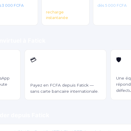
Fire
s 3 000 FCFA
dès 5 000 FCFA
recharge
instantanée
nvirtuel à Fatick
💳
🛡️
Wave, Orange Money, Free
Garant
Money
tsApp
Une éq
oute
répond 
Payez en FCFA depuis Fatick —
défect
sans carte bancaire internationale.
er depuis Fatick