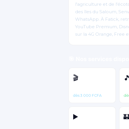
l'agriculture et de l'éc
des îles du Saloum, Sen
WhatsApp. À Fatick, ret
YouTube Premium, Disney
sur la 4G Orange, Free e
🎯 Nos services dispo
🎬

Netflix
Sp
dès 3 000 FCFA
dè
▶️

YouTube
Di