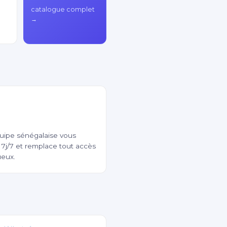
catalogue complet
→
ie & support local
uipe sénégalaise vous
7j/7 et remplace tout accès
ueux.