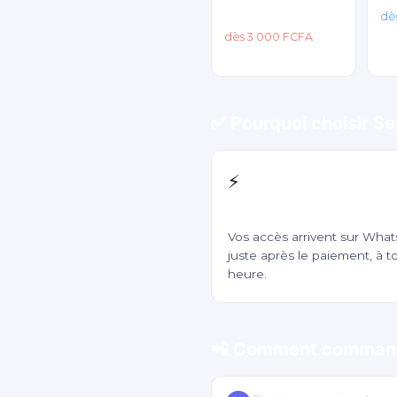
Premium
dè
dès 3 000 FCFA
✅ Pourquoi choisir Se
⚡
Livraison en 5 minutes
Vos accès arrivent sur Wha
juste après le paiement, à t
heure.
📲 Comment command