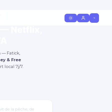
— Netflix,
FA
 — Fatick,
ey & Free
t local 7j/7.
vit de la pêche, de