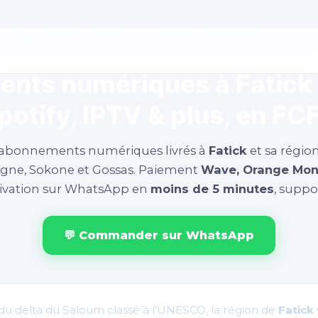
🏙️ Service local · Fatick · Sine · Saloum · Mis à jour juillet 2026
ts numériques à Fatick 
potify, IPTV & plus, en FC
 abonnements numériques livrés à
Fatick
et sa région
gne, Sokone et Gossas. Paiement
Wave, Orange Mon
ctivation sur WhatsApp en
moins de 5 minutes
, suppor
💬 Commander sur WhatsApp
 du delta du Saloum classé à l'UNESCO, la région de
Fatick