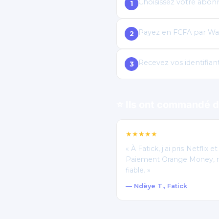
Choisissez votre abonn
1
Payez en FCFA par Wa
2
Recevez vos identifian
3
⭐ Ils ont commandé d
★★★★★
« À Fatick, j'ai pris Netflix 
Paiement Orange Money, re
fiable. »
— Ndèye T., Fatick