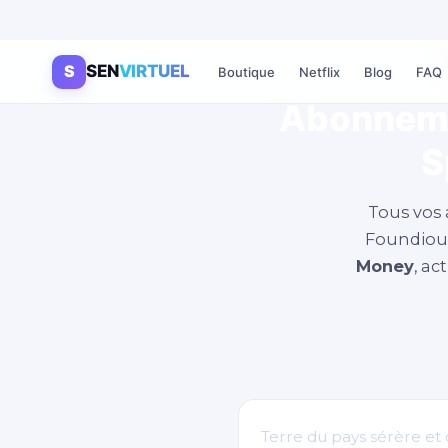
S
SEN
VIRTUEL
Boutique
Netflix
Blog
FAQ
Abonnemen
S
Tous vos
Foundiou
Money
, a
Terre du pays sérère et