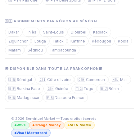
💰 IPTV Pas Cher
⚽ IPTV beIN Sports
📅 IPTV 12 Mois
🇸🇳 ABONNEMENTS PAR RÉGION AU SÉNÉGAL
Dakar
Thiès
Saint-Louis
Diourbel
Kaolack
Ziguinchor
Louga
Fatick
Kaffrine
Kédougou
Kolda
Matam
Sédhiou
Tambacounda
🌍 DISPONIBLE DANS TOUTE LA FRANCOPHONIE
🇸🇳 Sénégal
🇨🇮 Côte d'Ivoire
🇨🇲 Cameroun
🇲🇱 Mali
🇧🇫 Burkina Faso
🇬🇳 Guinée
🇹🇬 Togo
🇧🇯 Bénin
🇲🇬 Madagascar
🇫🇷 Diaspora France
© 2026 Senvirtuel Market — Tous droits réservés
Wave
Orange Money
MTN MoMo
Visa / Mastercard