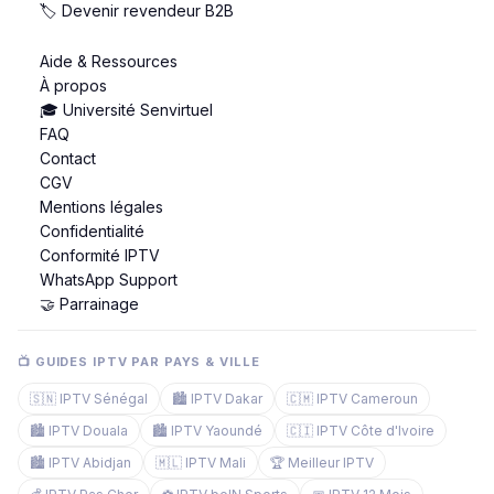
🏷️ Devenir revendeur B2B
Aide & Ressources
À propos
🎓 Université Senvirtuel
FAQ
Contact
CGV
Mentions légales
Confidentialité
Conformité IPTV
WhatsApp Support
🤝 Parrainage
📺 GUIDES IPTV PAR PAYS & VILLE
🇸🇳 IPTV Sénégal
🏙️ IPTV Dakar
🇨🇲 IPTV Cameroun
🏙️ IPTV Douala
🏙️ IPTV Yaoundé
🇨🇮 IPTV Côte d'Ivoire
🏙️ IPTV Abidjan
🇲🇱 IPTV Mali
🏆 Meilleur IPTV