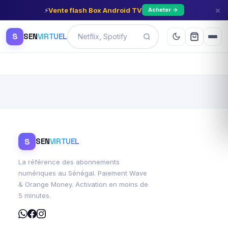
×
⚡
Vente flash Box Android TV
Acheter →
S
SEN
VIRTUEL
S
SEN
VIRTUEL
La référence des abonnements
numériques au Sénégal. Paiement Wave
& Orange Money. Activation en moins de
5 minutes.