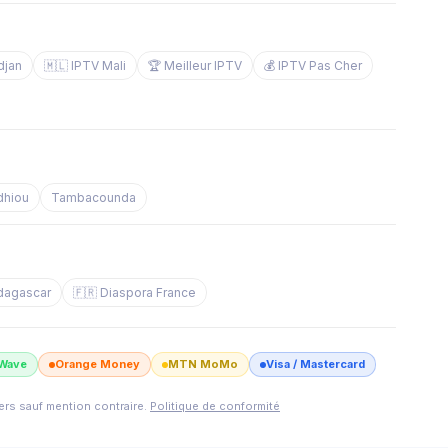
djan
🇲🇱 IPTV Mali
🏆 Meilleur IPTV
💰 IPTV Pas Cher
dhiou
Tambacounda
dagascar
🇫🇷 Diaspora France
Wave
Orange Money
MTN MoMo
Visa / Mastercard
iers sauf mention contraire.
Politique de conformité