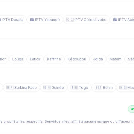
️ IPTV Douala
🏙️ IPTV Yaoundé
🇨🇮 IPTV Côte d'Ivoire
🏙️ IPTV Abi
chor
Louga
Fatick
Kaffrine
Kédougou
Kolda
Matam
Sé
🇧🇫 Burkina Faso
🇬🇳 Guinée
🇹🇬 Togo
🇧🇯 Bénin
🇲🇬 Ma
s propriétaires respectifs. Senvirtuel n'est affilié à aucune marque ou diffuseur t