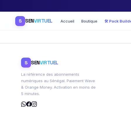
SEN
VIRTUEL
S
Accueil
Boutique
🛠️ Pack Build
SEN
VIRTUEL
S
La référence des abonnements
numériques au Sénégal. Paiement Wave
& Orange Money. Activation en moins de
5 minutes.