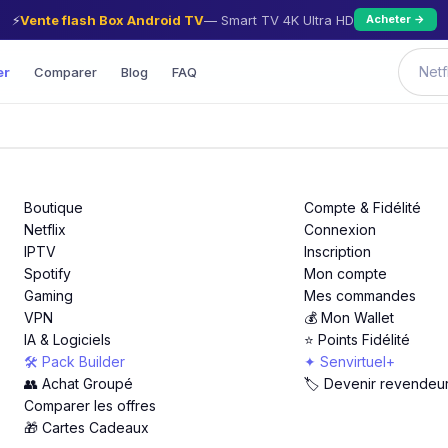
⚡
Vente flash Box Android TV
— Smart TV 4K Ultra HD
Acheter →
er
Comparer
Blog
FAQ
Boutique
Compte & Fidélité
Netflix
Connexion
IPTV
Inscription
Spotify
Mon compte
Gaming
Mes commandes
VPN
💰 Mon Wallet
IA & Logiciels
⭐ Points Fidélité
🛠️ Pack Builder
✦ Senvirtuel+
👥 Achat Groupé
🏷️ Devenir revendeu
Comparer les offres
🎁 Cartes Cadeaux