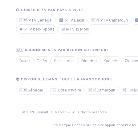
📺 GUIDES IPTV PAR PAYS & VILLE
🇸🇳 IPTV Sénégal
🏙️ IPTV Dakar
🇨🇲 IPTV Cameroun

⚽ IPTV beIN Sports
📅 IPTV 12 Mois
🇸🇳 ABONNEMENTS PAR RÉGION AU SÉNÉGAL
Dakar
Thiès
Saint-Louis
Diourbel
Kaolack
Ziguin
🌍 DISPONIBLE DANS TOUTE LA FRANCOPHONIE
🇸🇳 Sénégal
🇨🇮 Côte d'Ivoire
🇨🇲 Cameroun
🇲🇱 Mali
© 2026 Senvirtuel Market — Tous droits réservés
Les marques citées sur ce site appartiennent à leur