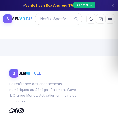
×
⚡
Vente flash Box Android TV
Acheter →
S
SEN
VIRTUEL
S
SEN
VIRTUEL
La référence des abonnements
numériques au Sénégal. Paiement Wave
& Orange Money. Activation en moins de
5 minutes.