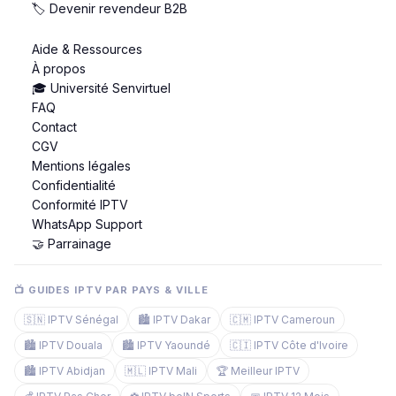
🏷️ Devenir revendeur B2B
Aide & Ressources
À propos
🎓 Université Senvirtuel
FAQ
Contact
CGV
Mentions légales
Confidentialité
Conformité IPTV
WhatsApp Support
🤝 Parrainage
📺 GUIDES IPTV PAR PAYS & VILLE
🇸🇳 IPTV Sénégal
🏙️ IPTV Dakar
🇨🇲 IPTV Cameroun
🏙️ IPTV Douala
🏙️ IPTV Yaoundé
🇨🇮 IPTV Côte d'Ivoire
🏙️ IPTV Abidjan
🇲🇱 IPTV Mali
🏆 Meilleur IPTV