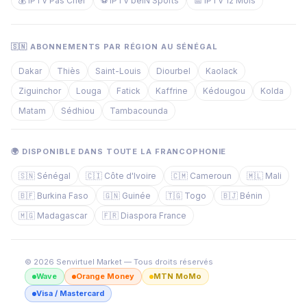
💰 IPTV Pas Cher
⚽ IPTV beIN Sports
📅 IPTV 12 Mois
🇸🇳 ABONNEMENTS PAR RÉGION AU SÉNÉGAL
Dakar
Thiès
Saint-Louis
Diourbel
Kaolack
Ziguinchor
Louga
Fatick
Kaffrine
Kédougou
Kolda
Matam
Sédhiou
Tambacounda
🌍 DISPONIBLE DANS TOUTE LA FRANCOPHONIE
🇸🇳 Sénégal
🇨🇮 Côte d'Ivoire
🇨🇲 Cameroun
🇲🇱 Mali
🇧🇫 Burkina Faso
🇬🇳 Guinée
🇹🇬 Togo
🇧🇯 Bénin
🇲🇬 Madagascar
🇫🇷 Diaspora France
© 2026 Senvirtuel Market — Tous droits réservés
Wave
Orange Money
MTN MoMo
Visa / Mastercard