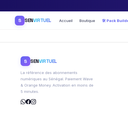
SEN
VIRTUEL
S
Accueil
Boutique
🛠️ Pack Build
SEN
VIRTUEL
S
La référence des abonnements
numériques au Sénégal. Paiement Wave
& Orange Money. Activation en moins de
5 minutes.