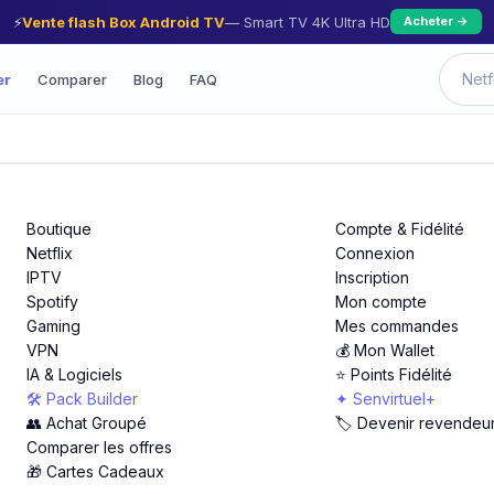
⚡
Vente flash Box Android TV
— Smart TV 4K Ultra HD
Acheter →
er
Comparer
Blog
FAQ
Boutique
Compte & Fidélité
Netflix
Connexion
IPTV
Inscription
Spotify
Mon compte
Gaming
Mes commandes
VPN
💰 Mon Wallet
IA & Logiciels
⭐ Points Fidélité
🛠️ Pack Builder
✦ Senvirtuel+
👥 Achat Groupé
🏷️ Devenir revendeu
Comparer les offres
🎁 Cartes Cadeaux