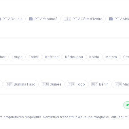
️ IPTV Douala
🏙️ IPTV Yaoundé
🇨🇮 IPTV Côte d'Ivoire
🏙️ IPTV Abi
chor
Louga
Fatick
Kaffrine
Kédougou
Kolda
Matam
Sé
🇧🇫 Burkina Faso
🇬🇳 Guinée
🇹🇬 Togo
🇧🇯 Bénin
🇲🇬 Ma
s propriétaires respectifs. Senvirtuel n'est affilié à aucune marque ou diffuseur t