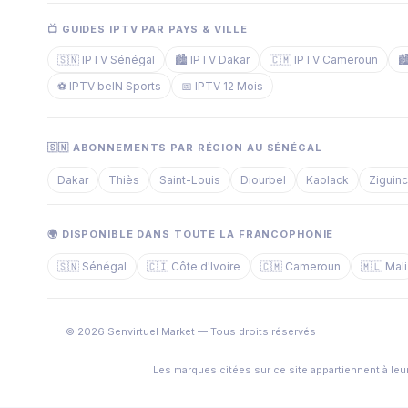
📺 GUIDES IPTV PAR PAYS & VILLE
🇸🇳 IPTV Sénégal
🏙️ IPTV Dakar
🇨🇲 IPTV Cameroun

⚽ IPTV beIN Sports
📅 IPTV 12 Mois
🇸🇳 ABONNEMENTS PAR RÉGION AU SÉNÉGAL
Dakar
Thiès
Saint-Louis
Diourbel
Kaolack
Ziguin
🌍 DISPONIBLE DANS TOUTE LA FRANCOPHONIE
🇸🇳 Sénégal
🇨🇮 Côte d'Ivoire
🇨🇲 Cameroun
🇲🇱 Mali
© 2026 Senvirtuel Market — Tous droits réservés
Les marques citées sur ce site appartiennent à leur