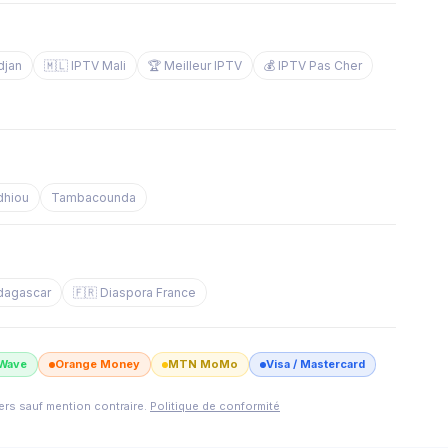
djan
🇲🇱 IPTV Mali
🏆 Meilleur IPTV
💰 IPTV Pas Cher
dhiou
Tambacounda
dagascar
🇫🇷 Diaspora France
Wave
Orange Money
MTN MoMo
Visa / Mastercard
iers sauf mention contraire.
Politique de conformité