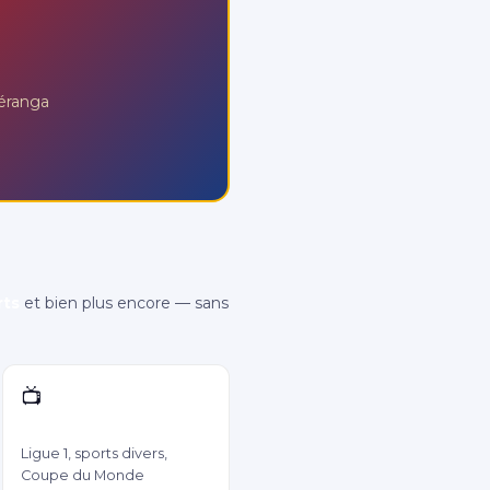
Téranga
rts
et bien plus encore — sans
📺
RMC Sport
Ligue 1, sports divers,
Coupe du Monde