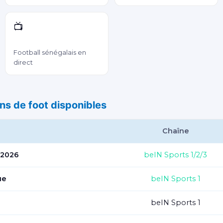
📺
RTS 1 & 2
Football sénégalais en
direct
ns de foot disponibles
Chaîne
 2026
beIN Sports 1/2/3
ue
beIN Sports 1
beIN Sports 1