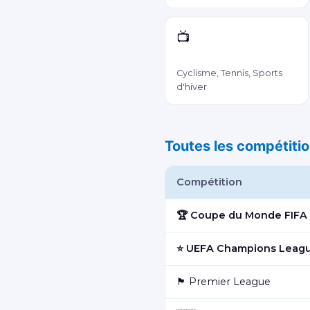
📺
Eurosport 1 & 2
Cyclisme, Tennis, Sports
d'hiver
Toutes les compétitio
Compétition
🏆 Coupe du Monde FIFA
⭐ UEFA Champions Leag
🏴󠁧󠁢󠁥󠁮󠁧󠁿 Premier League