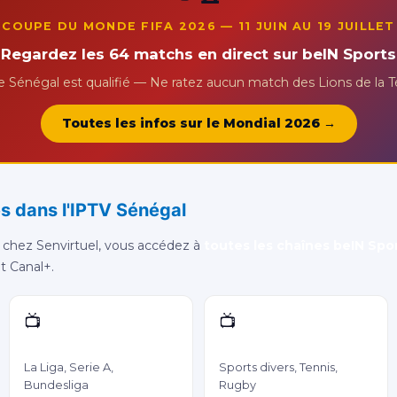
COUPE DU MONDE FIFA 2026 — 11 JUIN AU 19 JUILLET
Regardez les 64 matchs en direct sur beIN Sports
e Sénégal est qualifié — Ne ratez aucun match des Lions de la 
Toutes les infos sur le Mondial 2026 →
s dans l'IPTV Sénégal
chez Senvirtuel, vous accédez à
toutes les chaînes beIN Spo
at Canal+.
📺
📺
beIN Sports 2
beIN Sports 3
La Liga, Serie A,
Sports divers, Tennis,
Bundesliga
Rugby