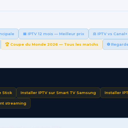
ncipale
📅 IPTV 12 mois — Meilleur prix
⚖️ IPTV vs Canal+
🏆 Coupe du Monde 2026 — Tous les matchs
⚽ Regarde
 Stick
Installer IPTV sur Smart TV Samsung
Installer I
ent streaming
concernant nos services IPTV