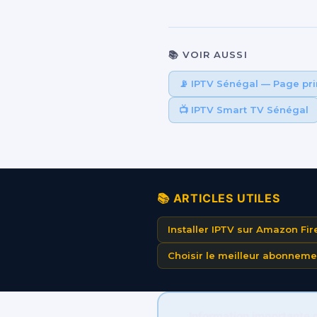
📚 VOIR AUSSI
📡 IPTV Sénégal — Page pri
📺 IPTV Smart TV Sénégal
📚 ARTICLES UTILES
Installer IPTV sur Amazon Fire
Choisir le meilleur abonnem
Information importante 