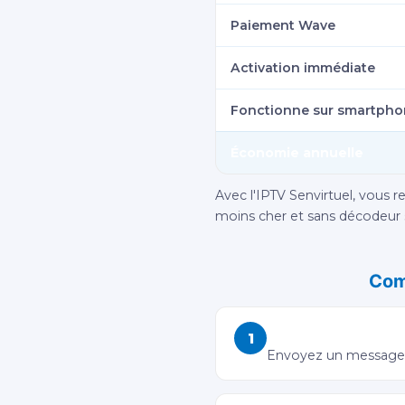
Paiement Wave
Activation immédiate
Fonctionne sur smartph
Économie annuelle
Avec l'IPTV Senvirtuel, vous 
moins cher et sans décodeur sa
Com
Contactez-nous su
1
Envoyez un message à