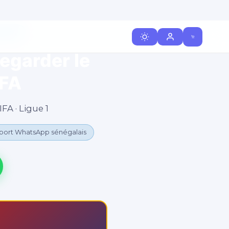
 2026
egarder le
CFA
A · Ligue 1
port WhatsApp sénégalais