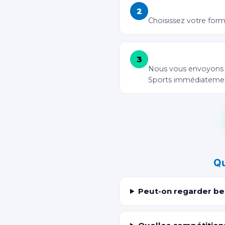
Payez par Wave ou
2
Choisissez votre form
Recevez vos accès 
3
Nous vous envoyons le
Sports immédiateme
Qu
Peut-on regarder be