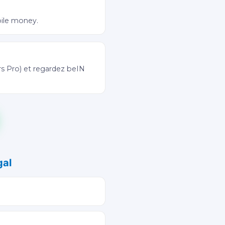
bile money.
rs Pro) et regardez beIN
gal