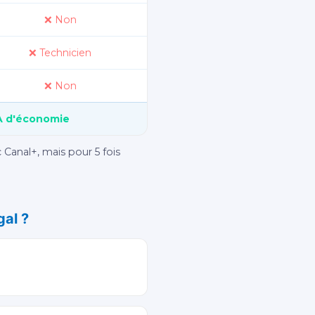
❌ Non
❌ Technicien
❌ Non
A d'économie
 Canal+, mais pour 5 fois
al ?