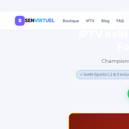
⚽ IP
S
SEN
VIRTUEL
Boutique
IPTV
Blog
FAQ
IPTV beIN
Fo
Champions 
✅ beIN Sports 1, 2 & 3 inclu