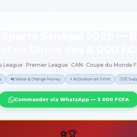
TV beIN Sports Sénégal · Coupe du Monde 2026 · Mis à jour juin
 Sports Sénégal 2026 — R
ot en Direct dès 4 000 F
League · Premier League · CAN · Coupe du Monde FIF
s
📲 Wave & Orange Money
⚡ Activation en 5 min
🇸🇳 Sup
Commander via WhatsApp — 3 000 FCFA
⚽🏆