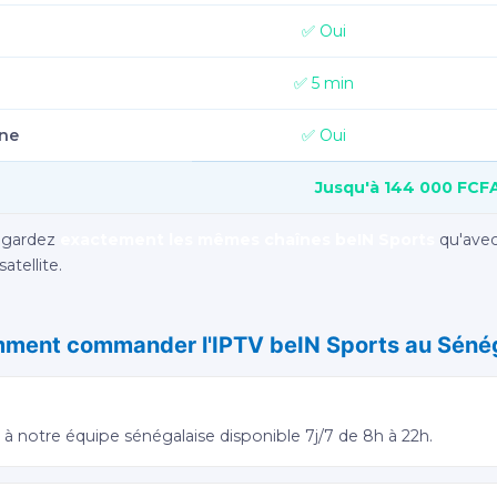
✅ Oui
✅ 5 min
one
✅ Oui
Jusqu'à 144 000 FCF
regardez
exactement les mêmes chaînes beIN Sports
qu'avec
tellite.
ment commander l'IPTV beIN Sports au Sénég
r WhatsApp
 notre équipe sénégalaise disponible 7j/7 de 8h à 22h.