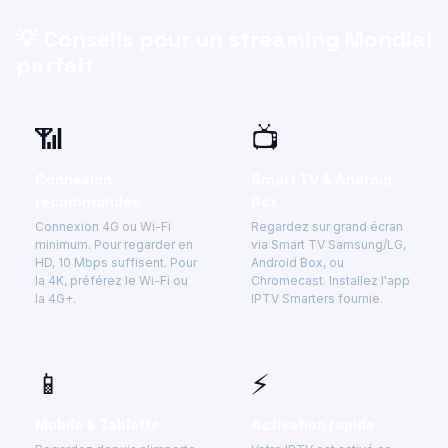
💡 Conseils pour un streaming Mondial
parfait
📶
📺
Connexion
Smart TV & Android
recommandée
Box
Connexion 4G ou Wi-Fi
Regardez sur grand écran
minimum. Pour regarder en
via Smart TV Samsung/LG,
HD, 10 Mbps suffisent. Pour
Android Box, ou
la 4K, préférez le Wi-Fi ou
Chromecast. Installez l'app
la 4G+.
IPTV Smarters fournie.
📱
⚡
Mobile & Tablette
Activation rapide