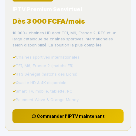
IPTV Premium Senvirtuel
Dès 3 000 FCFA/mois
10 000+ chaînes HD dont TF1, M6, France 2, RTS et un
large catalogue de chaînes sportives internationales
selon disponibilité. La solution la plus complète.
Chaînes sportives internationales
TF1, M6, France 2 (matchs FR)
RTS Sénégal (matchs des Lions)
Qualité HD & 4K disponible
Smart TV, mobile, tablette, PC
Paiement Wave & Orange Money
📺 Commander l'IPTV maintenant