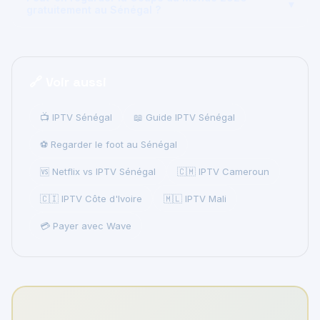
▾
gratuitement au Sénégal ?
🔗 Voir aussi
📺 IPTV Sénégal
📖 Guide IPTV Sénégal
⚽ Regarder le foot au Sénégal
🆚 Netflix vs IPTV Sénégal
🇨🇲 IPTV Cameroun
🇨🇮 IPTV Côte d'Ivoire
🇲🇱 IPTV Mali
💳 Payer avec Wave