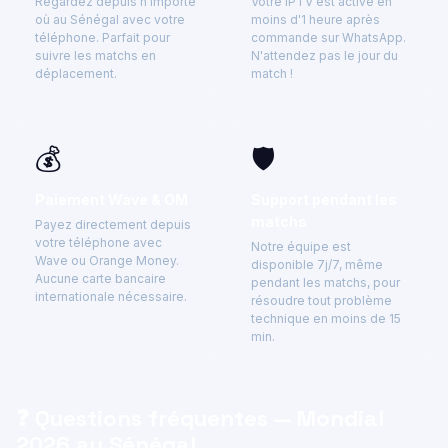
Regardez depuis n'importe
Votre IPTV est activé en
où au Sénégal avec votre
moins d'1 heure après
téléphone. Parfait pour
commande sur WhatsApp.
suivre les matchs en
N'attendez pas le jour du
déplacement.
match !
💰
🛡️
Paiement Wave & OM
Support pendant les
matchs
Payez directement depuis
votre téléphone avec
Notre équipe est
Wave ou Orange Money.
disponible 7j/7, même
Aucune carte bancaire
pendant les matchs, pour
internationale nécessaire.
résoudre tout problème
technique en moins de 15
min.
❓ Questions fréquentes — Mondial
2026 au Sénégal