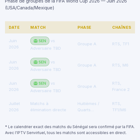
Phase de groupes de la FIFA World Cup 2026 — Juin 2026
(USA/Canada/Mexique)
DATE
MATCH
PHASE
CHAÎNES
Juin
vs
🦁 SEN
Groupe A
RTS, TF1
2026
Adversaire TBD
Juin
vs
🦁 SEN
Groupe A
RTS, M6
2026
Adversaire TBD
Juin
vs
RTS,
🦁 SEN
Groupe A
2026
France 2
Adversaire TBD
Juillet
Matchs à
Huitièmes /
RTS,
2026
élimination directe
Quarts…
TF1/M6
* Le calendrier exact des matchs du Sénégal sera confirmé par la FIFA.
Avec l'IPTV Senvirtuel, tous les matchs sont accessibles en direct.