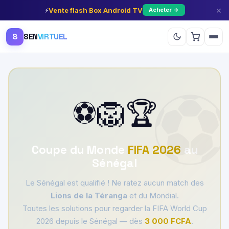
×
⚡
Vente flash Box Android TV
Acheter →
S
SEN
VIRTUEL
⚽🦁🏆
Coupe du Monde
FIFA 2026
au
Sénégal
Le Sénégal est qualifié ! Ne ratez aucun match des
Lions de la Téranga
et du Mondial.
Toutes les solutions pour regarder la FIFA World Cup
2026 depuis le Sénégal — dès
3 000 FCFA
.