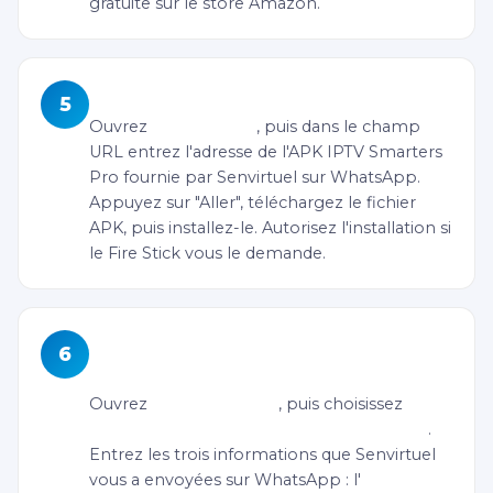
gratuite sur le store Amazon.
Télécharger IPTV Smarters Pro
5
Ouvrez
Downloader
, puis dans le champ
URL entrez l'adresse de l'APK IPTV Smarters
Pro fournie par Senvirtuel sur WhatsApp.
Appuyez sur "Aller", téléchargez le fichier
APK, puis installez-le. Autorisez l'installation si
le Fire Stick vous le demande.
Configurer IPTV Smarters avec vos
6
identifiants
Ouvrez
IPTV Smarters
, puis choisissez
"Ajouter un utilisateur (Xtream Codes)"
.
Entrez les trois informations que Senvirtuel
vous a envoyées sur WhatsApp : l'
URL du