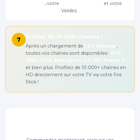
serveur
, votre
nom d'utilisateur
et votre
mot de passe
. Validez.
Profiter de 10 000+ chaînes !
7
Après un chargement de
1 à 2 minutes
,
toutes vos chaînes sont disponibles :
RTS,
TFM, 2STV, beIN Sports 1-5, TF1, France 2
et bien plus. Profitez de 10 000+ chaînes en
HD directement sur votre TV via votre Fire
Stick !
Prêt à regarder l'IPTV sur votre Fire
Stick ?