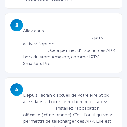
Activer les applications inconnues
3
Allez dans
Paramètres > Mon Fire TV >
Options pour les développeurs
, puis
activez l'option
"Applications de sources
inconnues"
. Cela permet d'installer des APK
hors du store Amazon, comme IPTV
Smarters Pro.
Télécharger l'application Downloader
4
Depuis l'écran d'accueil de votre Fire Stick,
allez dans la barre de recherche et tapez
"Downloader"
. Installez l'application
officielle (icône orange). C'est l'outil qui vous
permettra de télécharger des APK. Elle est