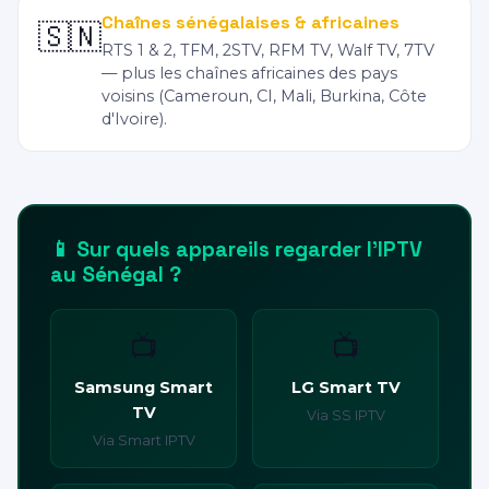
Chaînes sénégalaises & africaines
🇸🇳
RTS 1 & 2, TFM, 2STV, RFM TV, Walf TV, 7TV
— plus les chaînes africaines des pays
voisins (Cameroun, CI, Mali, Burkina, Côte
d'Ivoire).
📱 Sur quels appareils regarder l'IPTV
au Sénégal ?
📺
📺
Samsung Smart
LG Smart TV
TV
Via SS IPTV
Via Smart IPTV