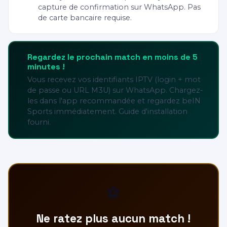
capture de confirmation sur WhatsApp. Pas
de carte bancaire requise.
Regardez le prochain match en moins de 5
⚡
minutes !
Vous recevez vos identifiants IPTV (login + mot
de passe ou URL M3U) sur WhatsApp. Chargez-
les dans l'app recommandée et regardez beIN
Sports immédiatement. Guide d'installation
fourni.
⚽
Ne ratez plus aucun match !