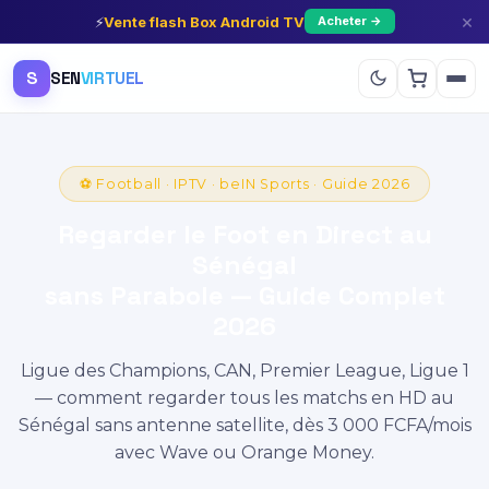
×
⚡
Vente flash Box Android TV
Acheter →
S
SEN
VIRTUEL
⚽ Football · IPTV · beIN Sports · Guide 2026
Regarder le Foot en Direct au
Sénégal
sans Parabole — Guide Complet
2026
Ligue des Champions, CAN, Premier League, Ligue 1
— comment regarder tous les matchs en HD au
Sénégal sans antenne satellite, dès 3 000 FCFA/mois
avec Wave ou Orange Money.