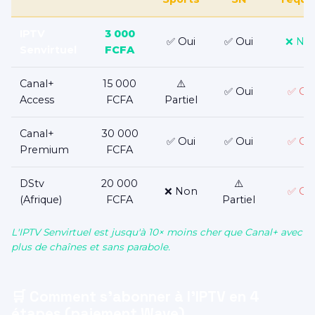
IPTV
3 000
✅ Oui
✅ Oui
❌ No
Senvirtuel
FCFA
Canal+
15 000
⚠️
✅ Oui
✅ Ou
Access
FCFA
Partiel
Canal+
30 000
✅ Oui
✅ Oui
✅ Ou
Premium
FCFA
DStv
20 000
⚠️
❌ Non
✅ Ou
(Afrique)
FCFA
Partiel
L'IPTV Senvirtuel est jusqu'à 10× moins cher que Canal+ avec
plus de chaînes et sans parabole.
🛒 Comment s'abonner à l'IPTV en 4
étapes (paiement Wave)