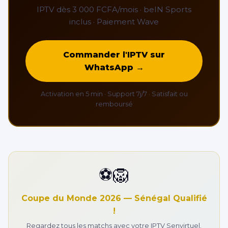
IPTV dès 3 000 FCFA/mois · beIN Sports
inclus · Paiement Wave
Commander l'IPTV sur
WhatsApp →
Activation en 5 min · Support 7j/7 · Satisfait ou
remboursé
⚽🦁
Coupe du Monde 2026 — Sénégal Qualifié
!
Regardez tous les matchs avec votre IPTV Senvirtuel.