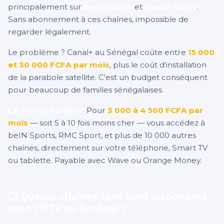
principalement sur
beIN Sports
et
Canal+ Sport
.
Sans abonnement à ces chaînes, impossible de
regarder légalement.
Le problème ? Canal+ au Sénégal coûte entre
15 000
et 30 000 FCFA par mois
, plus le coût d'installation
de la parabole satellite. C'est un budget conséquent
pour beaucoup de familles sénégalaises.
La solution : l'IPTV.
Pour
3 000 à 4 500 FCFA par
mois
— soit 5 à 10 fois moins cher — vous accédez à
beIN Sports, RMC Sport, et plus de 10 000 autres
chaînes, directement sur votre téléphone, Smart TV
ou tablette. Payable avec Wave ou Orange Money.
📺 Quelles chaînes foot sont disponibles
avec l'IPTV au Sénégal ?