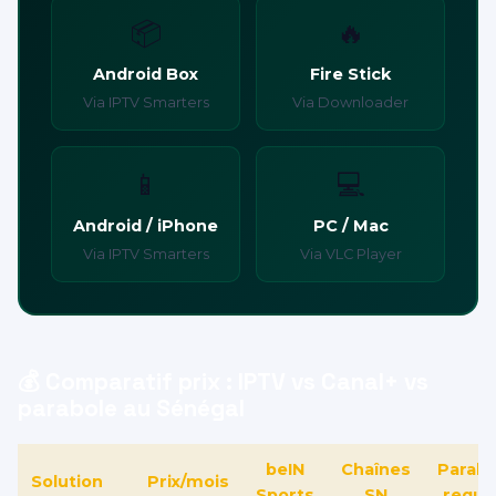
📦
🔥
Android Box
Fire Stick
Via IPTV Smarters
Via Downloader
📱
💻
Android / iPhone
PC / Mac
Via IPTV Smarters
Via VLC Player
💰 Comparatif prix : IPTV vs Canal+ vs
parabole au Sénégal
beIN
Chaînes
Parabo
Solution
Prix/mois
Sports
SN
requi