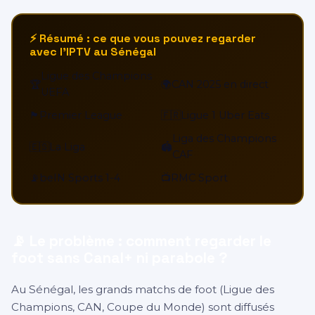
⚡ Résumé : ce que vous pouvez regarder
avec l'IPTV au Sénégal
Ligue des Champions
🏆
🌍
CAN 2025 en direct
UEFA
🏴󠁧󠁢󠁥󠁮󠁧󠁿
Premier League
🇫🇷
Ligue 1 Uber Eats
Liga des Champions
🇪🇸
La Liga
🏟️
CAF
📡
beIN Sports 1-4
📺
RMC Sport
📡 Le problème : comment regarder le
foot sans Canal+ ni parabole ?
Au Sénégal, les grands matchs de foot (Ligue des
Champions, CAN, Coupe du Monde) sont diffusés