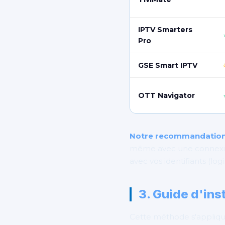
IPTV Smarters
Pro
GSE Smart IPTV
OTT Navigator
Notre recommandation 
même avec une connexion 
avec vos identifiants (lo
3. Guide d'ins
Cette méthode s'applique