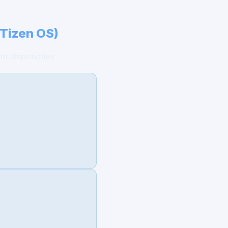
(Tizen OS)
t disponibles :
 FCFA).
n M3U Senvirtuel.
 direct.