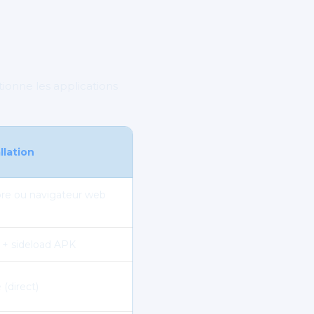
tionne les applications
llation
re ou navigateur web
 + sideload APK
(direct)