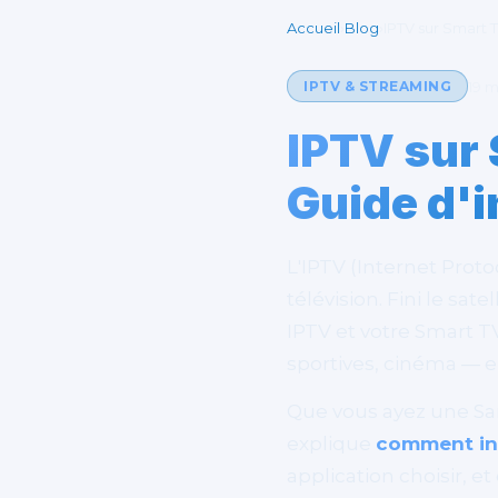
Accueil
›
Blog
›
IPTV sur Smart 
19 m
IPTV & STREAMING
IPTV sur
Guide d'i
L'IPTV (Internet Proto
télévision. Fini le sa
IPTV et votre Smart T
sportives, cinéma — e
Que vous ayez une Sa
explique
comment ins
application choisir, 