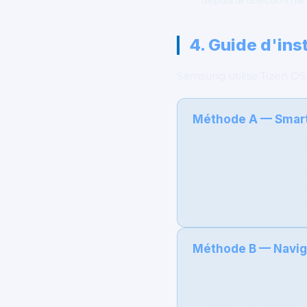
depuis la télécomman
4. Guide d'ins
Samsung utilise Tizen OS
Méthode A — Smart 
Depuis l'accueil Sa
Installez l'applicati
Ouvrez Smart IPTV — 
Depuis votre PC ou s
Retournez sur Smart
Méthode B — Navig
Ouvrez le navigateu
Accédez à un lecte
Cette méthode est li