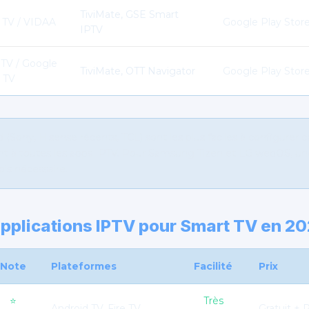
TiviMate, GSE Smart
 TV / VIDAA
Google Play Stor
IPTV
 TV / Google
TiviMate, OTT Navigator
Google Play Store 
TV
(Sony, Hisense récents, TCL) sont les plus faciles à configurer c
t à toutes les apps IPTV. Pour Samsung Tizen et LG webOS, un
is nécessaire.
applications IPTV pour Smart TV en 2
Note
Plateformes
Facilité
Prix
⭐
Très
Android TV, Fire TV
Gratuit +