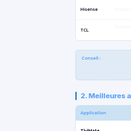
Hisense
Android
Android
TCL
Conseil :
Les TV Android 
donne accès directemen
supplémentaire est parfo
2. Meilleures 
Application
TiviMate