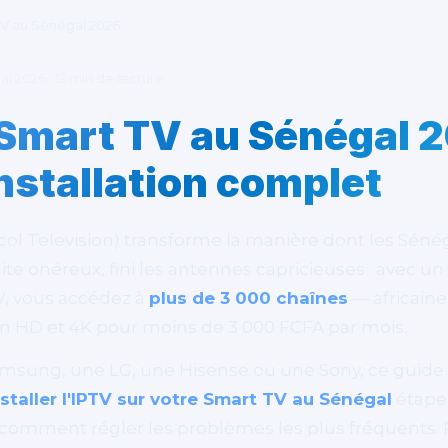
TV au Sénégal 2026
ai 2026 · 12 min de lecture
 Smart TV au Sénégal 
nstallation complet
col Television) transforme la manière dont les Séné
tellite onéreux, fini les antennes capricieuses : ave
V, vous accédez à
plus de 3 000 chaînes
— africaines
n HD et 4K pour moins de 3 000 FCFA par mois.
msung, une LG, une Hisense ou une Sony, ce guide
taller l'IPTV sur votre Smart TV au Sénégal
étape 
et comment régler les problèmes les plus fréquents.