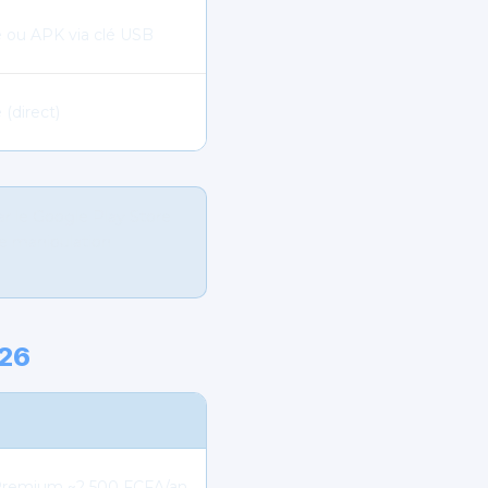
e ou APK via clé USB
(direct)
ar le Google Play Store
e manipulation
026
 Premium ~2 500 FCFA/an