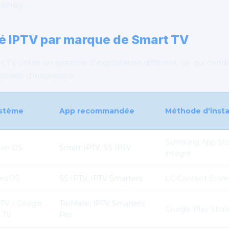
oney.
ité IPTV par marque de Smart TV
V utilise un système d'exploitation différent, ce qui condi
hode d'installation :
stème
App recommandée
Méthode d'insta
Samsung App Sto
zen OS
Smart IPTV, SS IPTV
intégré
ebOS
SS IPTV, IPTV Smarters
LG Content Store
 TV / Google
TiviMate, IPTV Smarters
Google Play Store 
TV
Pro