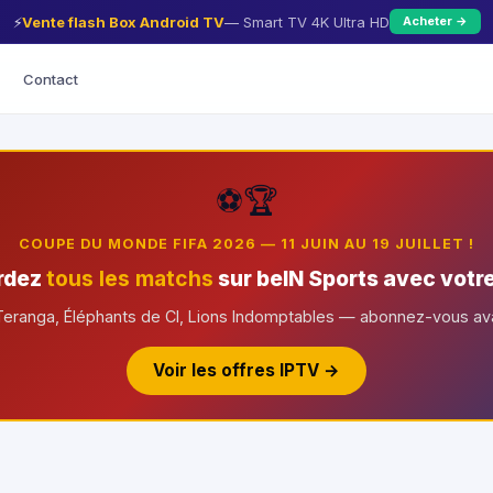
⚡
Vente flash Box Android TV
— Smart TV 4K Ultra HD
Acheter →
Contact
⚽🏆
COUPE DU MONDE FIFA 2026 — 11 JUIN AU 19 JUILLET !
rdez
tous les matchs
sur beIN Sports avec votr
Teranga, Éléphants de CI, Lions Indomptables — abonnez-vous avant
Voir les offres IPTV →