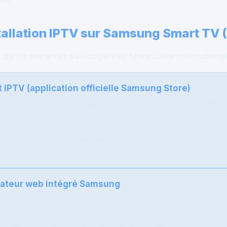
de.
tallation IPTV sur Samsung Smart TV 
, qui n'a pas accès au Google Play Store. Deux méthodes son
IPTV (application officielle Samsung Store)
msung, ouvrez
Samsung App Store
et recherchez "
Smart IPTV
".
on (gratuite avec essai de 7 jours, ensuite paiement unique ~3 000
notez l'adresse MAC affichée à l'écran.
martphone, allez sur
siptv.eu
et entrez votre adresse MAC + lie
 IPTV et actualisez — vos chaînes apparaissent immédiatement.
ateur web intégré Samsung
r
Internet
depuis le menu Samsung.
ur IPTV web comme
iptv-org.github.io
ou utilisez votre lien M3U
mitée mais utile pour tester rapidement votre flux IPTV.