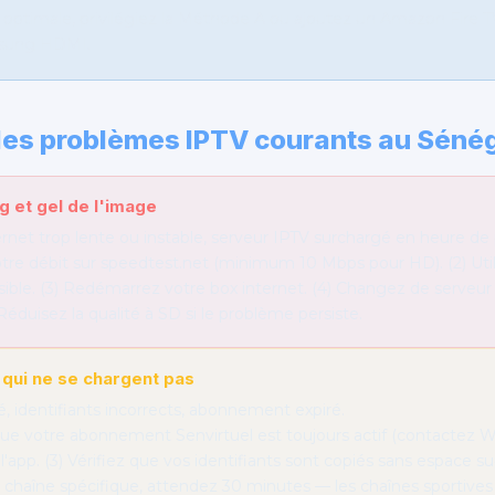
optimale, privilégiez la Méthode A ou ajoutez un Amazon Fire T
msung HDMI.
 des problèmes IPTV courants au Séné
g et gel de l'image
rnet trop lente ou instable, serveur IPTV surchargé en heure de 
otre débit sur speedtest.net (minimum 10 Mbps pour HD). (2) Uti
ssible. (3) Redémarrez votre box internet. (4) Changez de serveur
Réduisez la qualité à SD si le problème persiste.
 qui ne se chargent pas
, identifiants incorrects, abonnement expiré.
 que votre abonnement Senvirtuel est toujours actif (contactez 
 l'app. (3) Vérifiez que vos identifiants sont copiés sans espace su
haîne spécifique, attendez 30 minutes — les chaînes sportives 