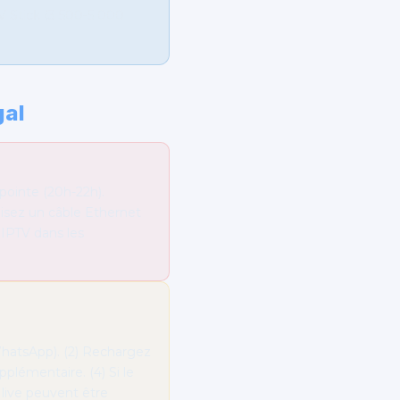
V Stick (3 500-5 000
gal
pointe (20h-22h).
lisez un câble Ethernet
 IPTV dans les
WhatsApp). (2) Rechargez
pplémentaire. (4) Si le
live peuvent être