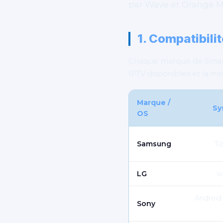
par Wave et Orange M
1. Compatibil
Chaque marque de Smart T
IPTV disponibles et la mét
Marque /
Sy
OS
Samsung
Ti
LG
w
Android
Sony