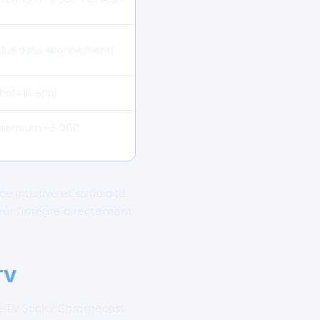
nclus dans abonnement)
chats in-app)
 Premium ~3 000
 intuitive et sa fluidité
eur l'intègre directement
TV
e TV Stick / Chromecast