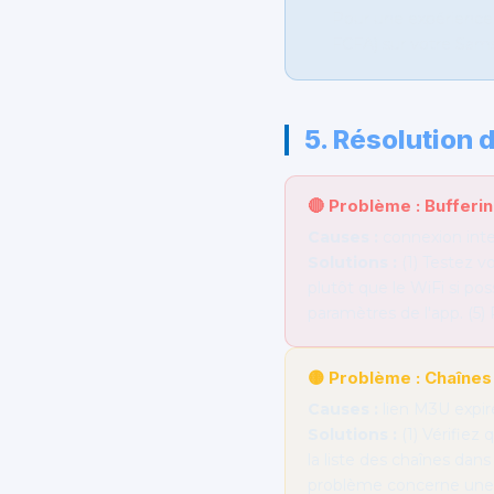
Pour une expérience 
FCFA) sur votre Sa
5. Résolution
🔴 Problème : Bufferin
Causes :
connexion inte
Solutions :
(1) Testez v
plutôt que le WiFi si po
paramètres de l'app. (5) 
🟡 Problème : Chaînes
Causes :
lien M3U expiré
Solutions :
(1) Vérifiez
la liste des chaînes dans
problème concerne une c