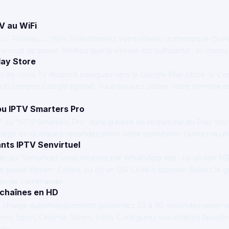
V au WiFi
s → Réseau → WiFi. Sélectionnez votre réseau domestique (Sona
le mot de passe. Vérifiez que la vitesse est suffisante : au moi
lay Store
il de votre TV Android, naviguez vers le Google Play Store. Si c'es
n compte Google (gmail). Vous pouvez utiliser votre compte ex
 ou IPTV Smarters Pro
ou "IPTV Smarters Pro" dans la barre de recherche du Play Store. 
harge en quelques secondes selon votre connexion. Ouvrez-la une 
ants IPTV Senvirtuel
sur Senvirtuel, vous recevez par WhatsApp soit : (a) un lien M3U
de passe Xtream Codes, ou (c) un QR Code à scanner. Suivez le gu
tion de commande.
 chaînes en HD
se charge automatiquement (patientez 30 à 90 secondes selon v
aines, Sport, Cinéma, Séries, Infos. Configurez vos chaînes favorit