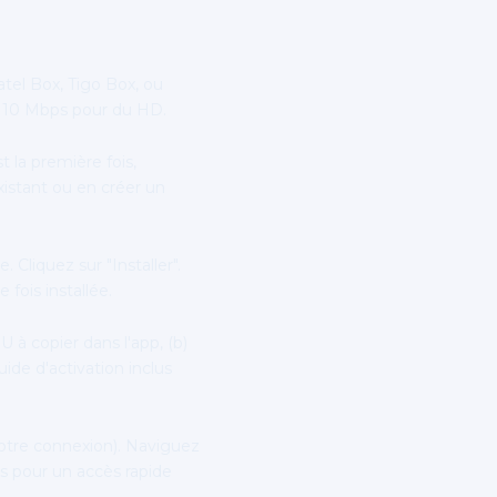
tel Box, Tigo Box, ou
ns 10 Mbps pour du HD.
t la première fois,
istant ou en créer un
Cliquez sur "Installer".
fois installée.
 à copier dans l'app, (b)
ide d'activation inclus
otre connexion). Naviguez
es pour un accès rapide