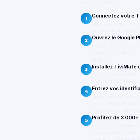
with Google TV :
Connectez votre T
1
Allez dans Paramètre
hotspot 4G) et entrez 
Ouvrez le Google P
2
Depuis l'écran d'accue
connectez-vous avec u
gratuit.
Installez TiviMate
3
Recherchez "TiviMate" 
L'application se téléc
Entrez vos identifi
4
Après votre commande 
un identifiant + mot 
dans votre confirma
Profitez de 3 000+
5
La liste des chaînes 
par catégories : Afric