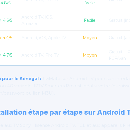
4.8/5
facile
Android TV, iOS,
⭐ 4.6/5
Facile
Gratuit (i
Amazon
⭐ 4.4/5
Android, iOS, Apple TV
Moyen
Gratuit (a
Gratuit +
⭐ 4.7/5
Android TV, Fire TV
Moyen
FCFA/an
pour le Sénégal :
TiviMate sur Android TV pour son interface
4G variable. IPTV Smarters Pro est idéal si votre fourniss
gin/password ou lien M3U).
tallation étape par étape sur Android 
 aux TV Sony, Hisense Android TV, TCL et aux appareils Fir