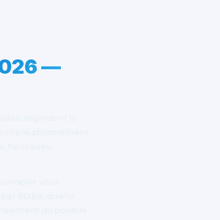
2026 —
galais regardent la
c un simple abonnement
, françaises,
 complet vous
par étape, quelle
 Paiement disponible