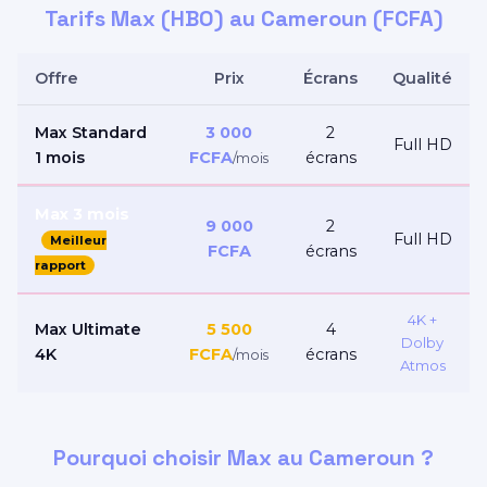
Tarifs Max (HBO) au Cameroun (FCFA)
Offre
Prix
Écrans
Qualité
Max Standard
3 000
2
Full HD
1 mois
FCFA
écrans
/mois
Max 3 mois
9 000
2
Full HD
Meilleur
FCFA
écrans
rapport
4K +
Max Ultimate
5 500
4
Dolby
4K
FCFA
écrans
/mois
Atmos
Pourquoi choisir Max au Cameroun ?