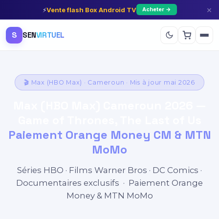
×
⚡
Vente flash Box Android TV
Acheter →
S
SEN
VIRTUEL
🎬 Max (HBO Max) · Cameroun · Mis à jour mai 2026
Max (HBO Max) Cameroun 2026 —
Game of Thrones, The Last of Us
Paiement Orange Money CM & MTN
MoMo
Séries HBO · Films Warner Bros · DC Comics ·
Documentaires exclusifs · Paiement Orange
Money & MTN MoMo