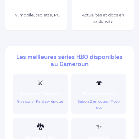
Multi-appareils
Documentaires CNN
TV, mobile, tablette, PC
Actualités et docs en
exclusivité
Les meilleures séries HBO disponibles
au Cameroun
⚔️
🍄
Game of Thrones
The Last of Us
8 saisons · Fantasy épique
Saison 2 en cours · Post-
apo
🐉
✨
House of the
Euphoria