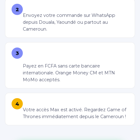
WhatsApp +221 77 090 11 14
2
Envoyez votre commande sur WhatsApp
depuis Douala, Yaoundé ou partout au
Cameroun.
Payez via Orange Money Cameroun ou MTN
3
Mobile Money
Payez en FCFA sans carte bancaire
internationale. Orange Money CM et MTN
MoMo acceptés.
Accès livré en 5 minutes
4
Votre accès Max est activé. Regardez Game of
Thrones immédiatement depuis le Cameroun !