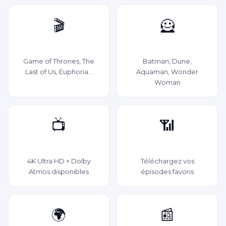
🎬
🦸
Séries HBO
Films Warner / DC
Game of Thrones, The
Batman, Dune,
Last of Us, Euphoria...
Aquaman, Wonder
Woman
📺
📶
Qualité 4K
Hors ligne
4K Ultra HD + Dolby
Téléchargez vos
Atmos disponibles
épisodes favoris
🌍
📰