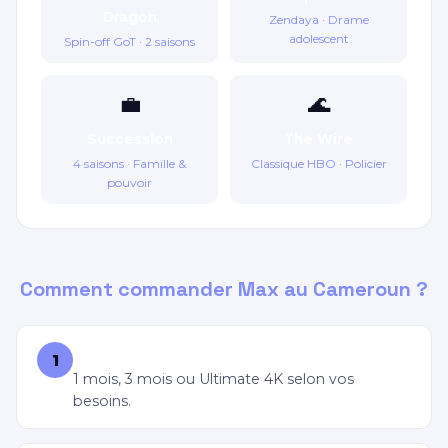
Dragon
Zendaya · Drame
adolescent
Spin-off GoT · 2 saisons
💼
🌊
Succession
The Wire
4 saisons · Famille &
Classique HBO · Policier
pouvoir
Comment commander Max au Cameroun ?
Choisissez votre offre Max
1
1 mois, 3 mois ou Ultimate 4K selon vos
besoins.