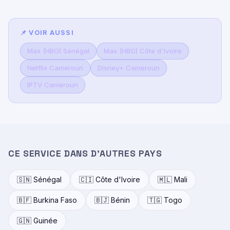
📌 VOIR AUSSI
Max (HBO) Sénégal
Max (HBO) Côte d'Ivoire
Netflix Cameroun
Disney+ Cameroun
IPTV Cameroun
CE SERVICE DANS D'AUTRES PAYS
🇸🇳 Sénégal
🇨🇮 Côte d'Ivoire
🇲🇱 Mali
🇧🇫 Burkina Faso
🇧🇯 Bénin
🇹🇬 Togo
🇬🇳 Guinée