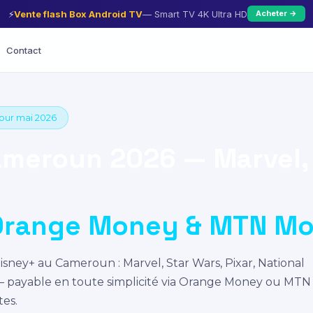
⚡
Vente flash Box Android TV
— Smart TV 4K Ultra HD
Acheter →
Contact
jour mai 2026
meroun 2026 — Marvel, 
Orange Money & MTN M
isney+ au Cameroun : Marvel, Star Wars, Pixar, National
— payable en toute simplicité via Orange Money ou MTN
tes.