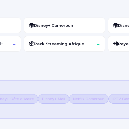
🌍
🌍
Disney+ Cameroun
Disne
→
→
📦
📲
l+
Pack Streaming Afrique
Paye
→
→
sney+ Côte d'Ivoire
Disney+ Mali
Netflix Cameroun
IPTV Ca