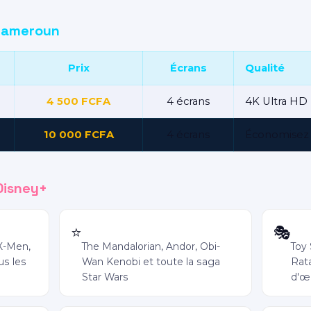
 Cameroun
Prix
Écrans
Qualité
4 500 FCFA
4 écrans
4K Ultra HD
10 000 FCFA
4 écrans
Économisez 
Disney+
Star Wars
Pix
⭐
🎭
X-Men,
The Mandalorian, Andor, Obi-
Toy 
us les
Wan Kenobi et toute la saga
Rata
Star Wars
d'œ