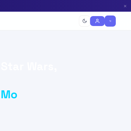
×
Star Wars,
oMo