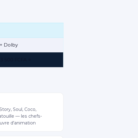
 + Dolby
3 500 FCFA ⭐
ar
Story, Soul, Coco,
touille — les chefs-
uvre d'animation