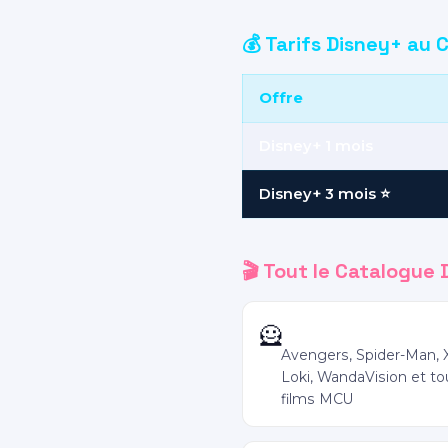
💰 Tarifs Disney+ au
Offre
Disney+ 1 mois
Disney+ 3 mois ⭐
🎬 Tout le Catalogue 
Marvel
🦸
Avengers, Spider-Man, 
Loki, WandaVision et to
films MCU