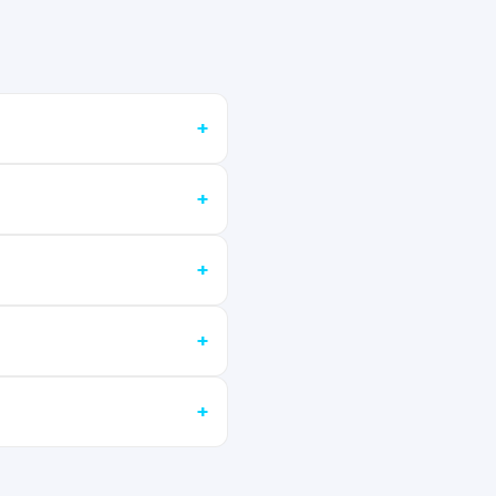
+
+
+
+
+