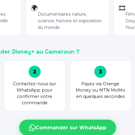
National Geographic
Star
🌍
🎞️
ues
Documentaires nature,
Film
ille
science, histoire et exploration
Grey
du monde
Your
er Disney+ au Cameroun ?
2
3
Contactez-nous sur
Payez via Orange
WhatsApp pour
Money ou MTN MoMo
confirmer votre
en quelques secondes
commande
Commander sur WhatsApp