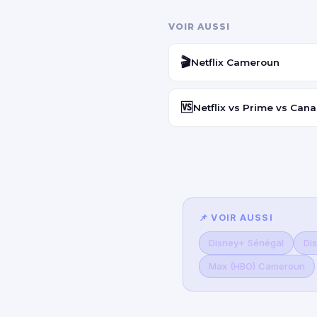
VOIR AUSSI
🎬
Netflix Cameroun
🆚
Netflix vs Prime vs Cana
📌 VOIR AUSSI
Disney+ Sénégal
Di
Max (HBO) Cameroun