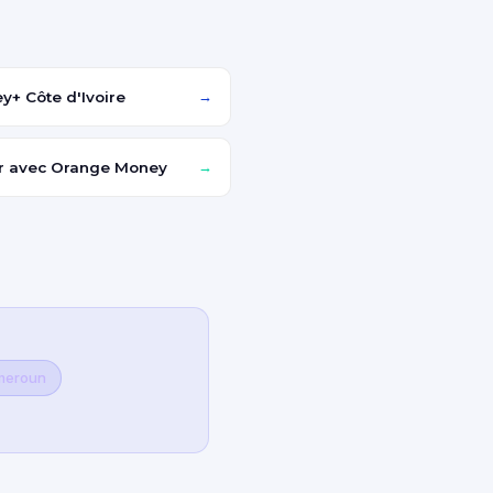
y+ Côte d'Ivoire
→
r avec Orange Money
→
meroun