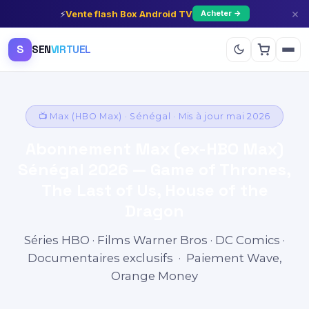
×
⚡
Vente flash Box Android TV
Acheter →
S
SEN
VIRTUEL
📺 Max (HBO Max) · Sénégal · Mis à jour mai 2026
Abonnement Max (ex-HBO Max)
Sénégal 2026 — Game of Thrones,
The Last of Us, House of the
Dragon
Séries HBO · Films Warner Bros · DC Comics ·
Documentaires exclusifs · Paiement Wave,
Orange Money