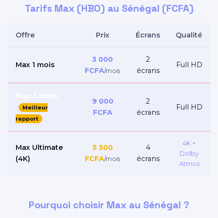
Tarifs Max (HBO) au Sénégal (FCFA)
Offre
Prix
Écrans
Qualité
3 000
2
Max 1 mois
Full HD
FCFA
écrans
/mois
Max 3 mois
9 000
2
Full HD
Meilleur
FCFA
écrans
rapport
4K +
Max Ultimate
5 500
4
Dolby
(4K)
FCFA
écrans
/mois
Atmos
Pourquoi choisir Max au Sénégal ?