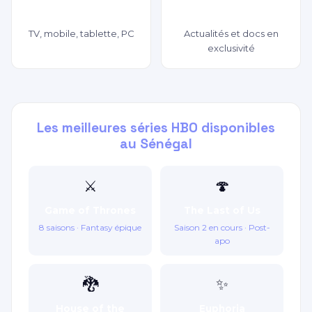
Multi-appareils
Documentaires CNN
TV, mobile, tablette, PC
Actualités et docs en
exclusivité
Les meilleures séries HBO disponibles
au Sénégal
⚔️
🍄
Game of Thrones
The Last of Us
8 saisons · Fantasy épique
Saison 2 en cours · Post-
apo
🐉
✨
House of the
Euphoria