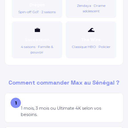
Dragon
Zendaya · Drame
adolescent
Spin-off GoT · 2 saisons
💼
🌊
Succession
The Wire
4 saisons · Famille &
Classique HBO · Policier
pouvoir
Comment commander Max au Sénégal ?
Choisissez votre offre Max
1
1 mois, 3 mois ou Ultimate 4K selon vos
besoins.