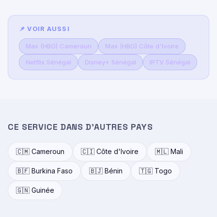
📌 VOIR AUSSI
Max (HBO) Cameroun
Max (HBO) Côte d'Ivoire
Netflix Sénégal
Disney+ Sénégal
IPTV Sénégal
CE SERVICE DANS D'AUTRES PAYS
🇨🇲 Cameroun
🇨🇮 Côte d'Ivoire
🇲🇱 Mali
🇧🇫 Burkina Faso
🇧🇯 Bénin
🇹🇬 Togo
🇬🇳 Guinée