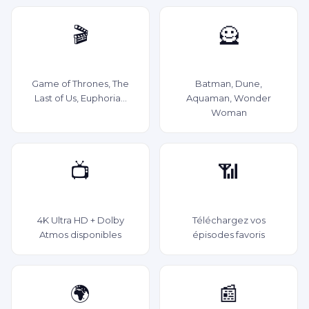
🎬
🦸
Séries HBO
Films Warner / DC
Game of Thrones, The
Batman, Dune,
Last of Us, Euphoria...
Aquaman, Wonder
Woman
📺
📶
Qualité 4K
Hors ligne
4K Ultra HD + Dolby
Téléchargez vos
Atmos disponibles
épisodes favoris
🌍
📰