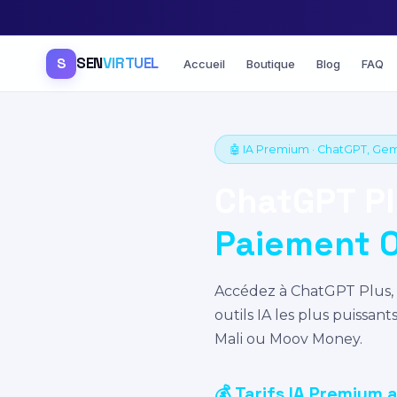
SEN
VIRTUEL
S
Accueil
Boutique
Blog
FAQ
🤖 IA Premium · ChatGPT, Gemi
ChatGPT Pl
Paiement 
Accédez à ChatGPT Plus, 
outils IA les plus puissa
Mali ou Moov Money.
💰 Tarifs IA Premium 