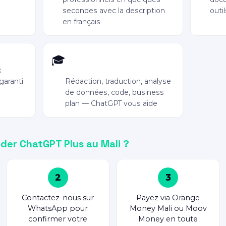
secondes avec la description
outil
en français
Idéal étudiants &
🎓
entrepreneurs
x
garanti
Rédaction, traduction, analyse
de données, code, business
plan — ChatGPT vous aide
r ChatGPT Plus au Mali ?
2
3
Contactez-nous sur
Payez via Orange
WhatsApp pour
Money Mali ou Moov
confirmer votre
Money en toute