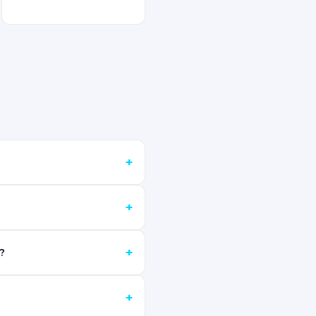
+
+
+
?
+