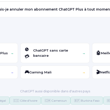
uis-je annuler mon abonnement ChatGPT Plus à tout momen
🚫
ChatGPT sans carte
🤖
 Plus
Meill
→
→
bancaire
💳
🎮
🎬
Gaming Mali
Netfli
→
→
ChatGPT aussi disponible dans d'autres pays
égal
🇨🇮 Côte d'Ivoire
🇨🇲 Cameroun
🇧🇫 Burkina Faso
🇧