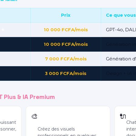
Prix
Ce que vous
 ⭐
10 000 FCFA/mois
GPT-4o, DALL
10 000 FCFA/mois
Génération i
7 000 FCFA/mois
Génération d
3 000 FCFA/mois
Design + IA 
 Plus & IA Premium
Génération d'images DALL·E
Plug
🎨
🔌
3
puissant
Chat
isonner,
Créez des visuels
inte
professionnels en quelques
docu