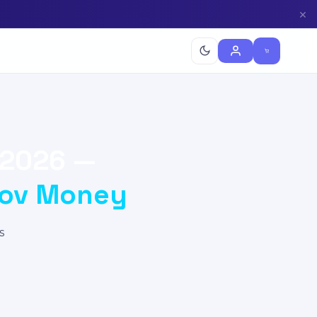
×
 2026 —
oov Money
s