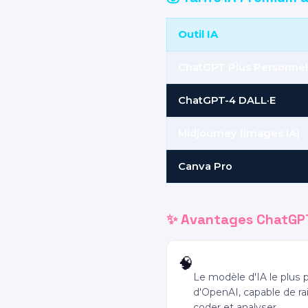
Outil IA
ChatGPT Plus Personnel
ChatGPT-4 DALL·E
Midjourney (images IA)
Canva Pro
✨ Avantages ChatGPT
Accès GPT-4o
🧠
Le modèle d'IA le plus 
d'OpenAI, capable de ra
coder et analyser