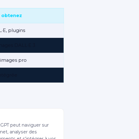
 obtenez
·E, plugins
mages DALL·E 3
'images pro
intégrée
ins et navigation web
GPT peut naviguer sur
rnet, analyser des
ments et s'intégrer à vos