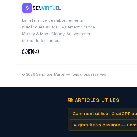
SEN
VIRTUEL
S
La référence des abonnements
numériques au Mali. Paiement Orange
Money & Moov Money. Activation en
moins de 5 minutes.
© 2026 Senvirtuel Market — Tous droits réservés
📚 ARTICLES UTILES
Comment utiliser ChatGPT a
IA gratuite vs payante — Com