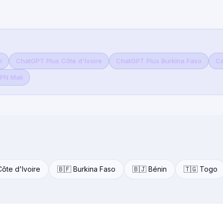
n
ChatGPT Plus Côte d'Ivoire
ChatGPT Plus Burkina Faso
Ca
PN Mali
Côte d'Ivoire
🇧🇫 Burkina Faso
🇧🇯 Bénin
🇹🇬 Togo