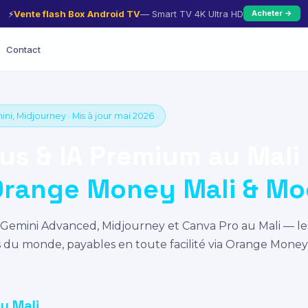
⚡
Vente flash Box Android TV
— Smart TV 4K Ultra HD
Acheter →
Contact
ni, Midjourney · Mis à jour mai 2026
us & IA Premium au Mali
Orange Money Mali & M
Gemini Advanced, Midjourney et Canva Pro au Mali — le
nts du monde, payables en toute facilité via Orange Money
au Mali