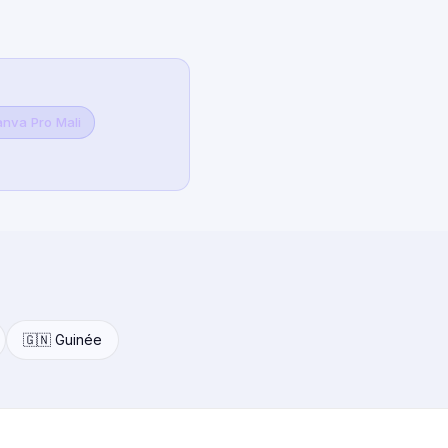
nva Pro Mali
🇬🇳 Guinée