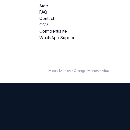
Aide
FAQ
Contact
CGV
Confidentialité
WhatsApp Support
Moov Money · Orange Money · Visa