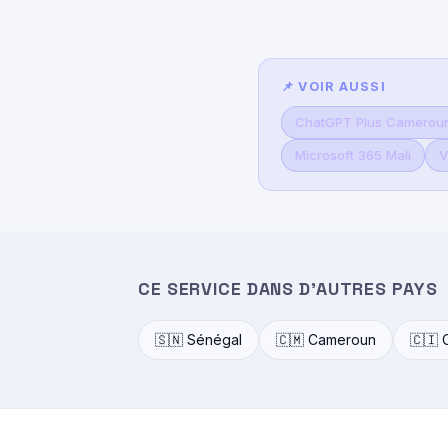
📌 VOIR AUSSI
ChatGPT Plus Camerou
Microsoft 365 Mali
V
CE SERVICE DANS D'AUTRES PAYS
🇸🇳 Sénégal
🇨🇲 Cameroun
🇨🇮 