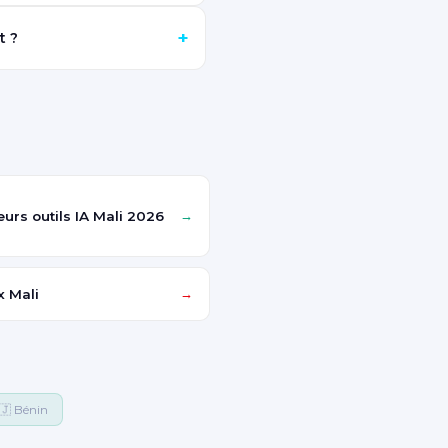
+
t ?
eurs outils IA Mali 2026
→
x Mali
→
🇯 Bénin