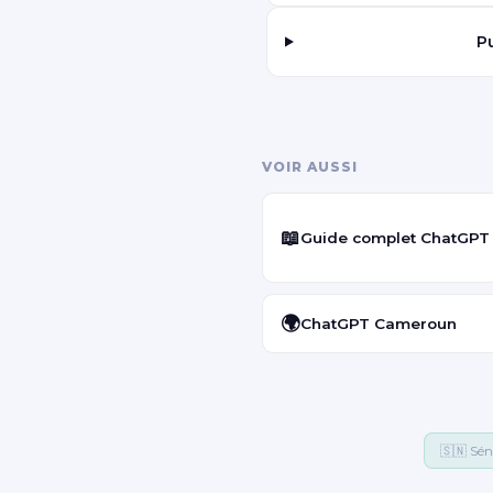
P
VOIR AUSSI
📖
Guide complet ChatGPT
🌍
ChatGPT Cameroun
🇸🇳 Sén