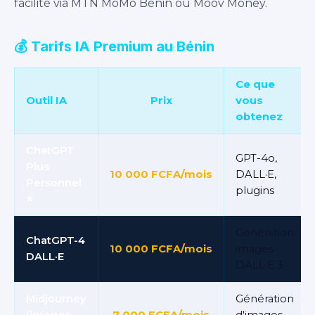
facilité via MTN MoMo Bénin ou Moov Money.
💰 Tarifs IA Premium au Bénin
Ce que
Outil IA
Prix
vous
obtenez
ChatGPT
GPT-4o,
Plus
10 000 FCFA/mois
DALL·E,
Personnel
plugins
⭐
Génération
ChatGPT-4
10 000 FCFA/mois
images
DALL·E
DALL·E 3
Midjourney
Génération