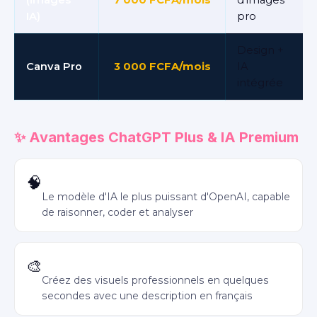
(images
7 000 FCFA/mois
d'images
IA)
pro
Design +
Canva Pro
3 000 FCFA/mois
IA
intégrée
✨ Avantages ChatGPT Plus & IA Premium
Accès GPT-4o
🧠
Le modèle d'IA le plus puissant d'OpenAI, capable
de raisonner, coder et analyser
Génération d'images DALL·E 3
🎨
Créez des visuels professionnels en quelques
secondes avec une description en français