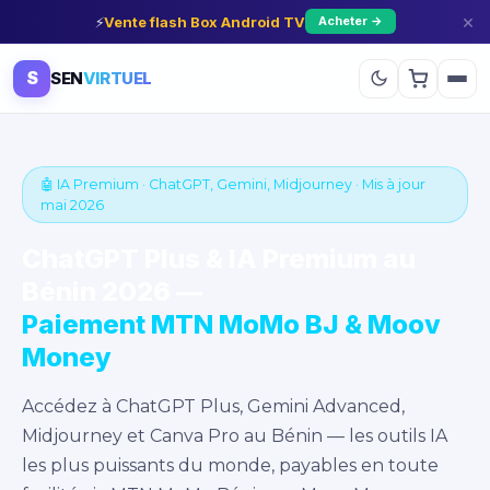
×
⚡
Vente flash Box Android TV
Acheter →
S
SEN
VIRTUEL
🤖 IA Premium · ChatGPT, Gemini, Midjourney · Mis à jour
mai 2026
ChatGPT Plus & IA Premium au
Bénin 2026 —
Paiement MTN MoMo BJ & Moov
Money
Accédez à ChatGPT Plus, Gemini Advanced,
Midjourney et Canva Pro au Bénin — les outils IA
les plus puissants du monde, payables en toute