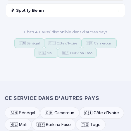
🎵 Spotify Bénin
→
ChatGPT aussi disponible dans d'autres pays
🇸🇳 Sénégal
🇨🇮 Côte d'Ivoire
🇨🇲 Cameroun
🇲🇱 Mali
🇧🇫 Burkina Faso
CE SERVICE DANS D'AUTRES PAYS
🇸🇳 Sénégal
🇨🇲 Cameroun
🇨🇮 Côte d'Ivoire
🇲🇱 Mali
🇧🇫 Burkina Faso
🇹🇬 Togo