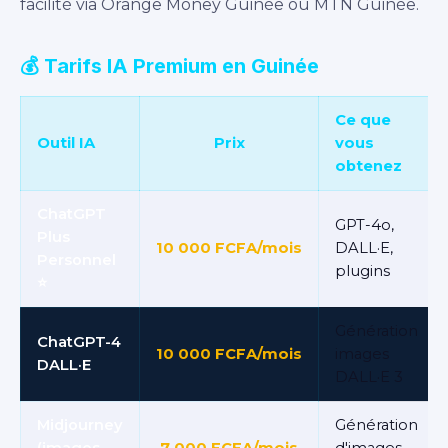
facilité via Orange Money Guinée ou MTN Guinée.
💰 Tarifs IA Premium en Guinée
Ce que
Outil IA
Prix
vous
obtenez
ChatGPT
GPT-4o,
Plus
10 000 FCFA/mois
DALL·E,
Personnel
plugins
⭐
Génération
ChatGPT-4
10 000 FCFA/mois
images
DALL·E
DALL·E 3
Midjourney
Génération