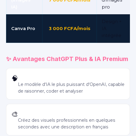
(images
7 000 FCFA/mois
d'images
IA)
pro
Design +
Canva Pro
3 000 FCFA/mois
IA
intégrée
✨ Avantages ChatGPT Plus & IA Premium
Accès GPT-4o
🧠
Le modèle d'IA le plus puissant d'OpenAI, capable
de raisonner, coder et analyser
Génération d'images DALL·E 3
🎨
Créez des visuels professionnels en quelques
secondes avec une description en français