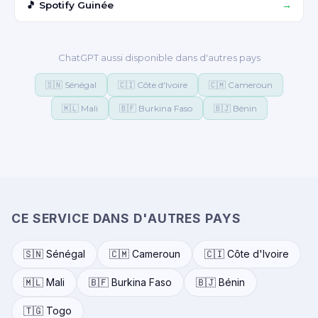
🎵 Spotify Guinée
→
ChatGPT aussi disponible dans d'autres pays
🇸🇳 Sénégal
🇨🇮 Côte d'Ivoire
🇨🇲 Cameroun
🇲🇱 Mali
🇧🇫 Burkina Faso
🇧🇯 Bénin
CE SERVICE DANS D'AUTRES PAYS
🇸🇳 Sénégal
🇨🇲 Cameroun
🇨🇮 Côte d'Ivoire
🇲🇱 Mali
🇧🇫 Burkina Faso
🇧🇯 Bénin
🇹🇬 Togo