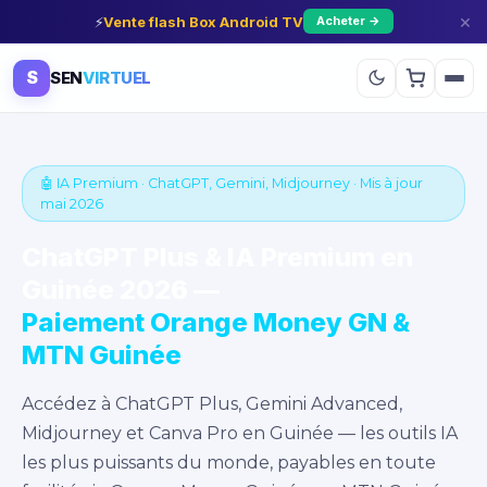
×
⚡
Vente flash Box Android TV
Acheter →
S
SEN
VIRTUEL
🤖 IA Premium · ChatGPT, Gemini, Midjourney · Mis à jour
mai 2026
ChatGPT Plus & IA Premium en
Guinée 2026 —
Paiement Orange Money GN &
MTN Guinée
Accédez à ChatGPT Plus, Gemini Advanced,
Midjourney et Canva Pro en Guinée — les outils IA
les plus puissants du monde, payables en toute