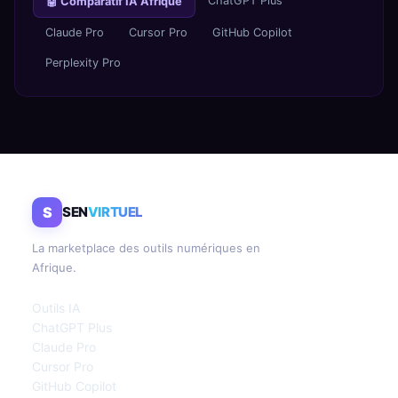
ChatGPT Plus
🤖 Comparatif IA Afrique
Claude Pro
Cursor Pro
GitHub Copilot
Perplexity Pro
S
SEN
VIRTUEL
La marketplace des outils numériques en
Afrique.
Outils IA
ChatGPT Plus
Claude Pro
Cursor Pro
GitHub Copilot