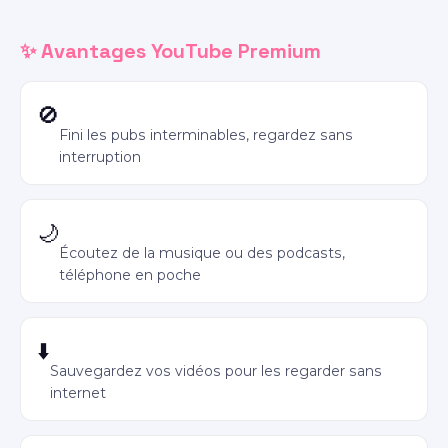
✨ Avantages YouTube Premium
Vidéos sans publicité
🚫
Fini les pubs interminables, regardez sans
interruption
Lecture en fond (écran éteint)
🌙
Écoutez de la musique ou des podcasts,
téléphone en poche
Téléchargement hors ligne
⬇️
Sauvegardez vos vidéos pour les regarder sans
internet