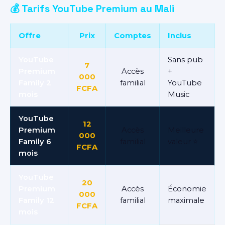
💰 Tarifs YouTube Premium au Mali
Offre
Prix
Comptes
Inclus
YouTube
Sans pub
7
Premium
Accès
+
000
Family 2
familial
YouTube
FCFA
mois
Music
YouTube
12
Premium
Accès
Meilleure
000
Family 6
familial
valeur ⭐
FCFA
mois
YouTube
20
Premium
Accès
Économie
000
Family 12
familial
maximale
FCFA
mois