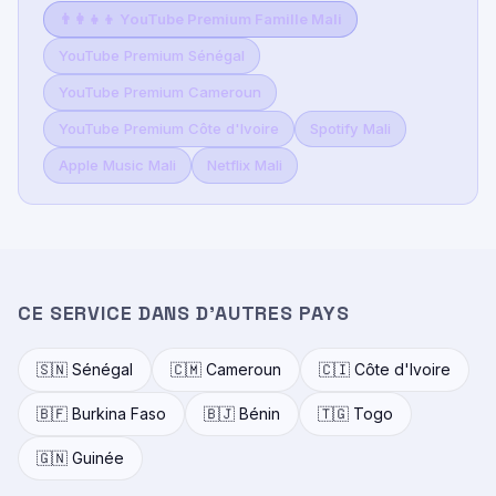
👨‍👩‍👧‍👦 YouTube Premium Famille Mali
YouTube Premium Sénégal
YouTube Premium Cameroun
YouTube Premium Côte d'Ivoire
Spotify Mali
Apple Music Mali
Netflix Mali
CE SERVICE DANS D'AUTRES PAYS
🇸🇳 Sénégal
🇨🇲 Cameroun
🇨🇮 Côte d'Ivoire
🇧🇫 Burkina Faso
🇧🇯 Bénin
🇹🇬 Togo
🇬🇳 Guinée