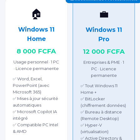
🏠
💼
Windows 11
Windows 11
Home
Pro
8 000 FCFA
12 000 FCFA
Usage personnel · 1 PC
Entreprises & PME · 1
· Licence permanente
PC · Licence
permanente
✅ Word, Excel,
PowerPoint (avec
✅ Tout Windows 11
Microsoft 365)
Home +
✅ Mises à jour sécurité
✅ BitLocker
automatiques
(chiffrement données)
✅ Microsoft Copilot IA
✅ Bureau à distance
intégré
(Remote Desktop)
✅ Compatible PC Intel
✅ Hyper-V
& AMD
(virtualisation)
✅ Active Directory &