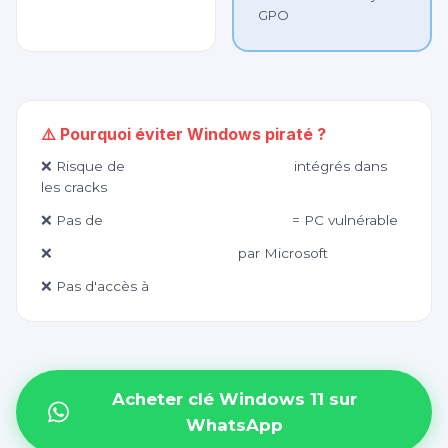
GPO
⚠️ Pourquoi éviter Windows piraté ?
❌ Risque de
virus et ransomwares
intégrés dans
les cracks
❌ Pas de
mises à jour de sécurité
= PC vulnérable
❌
Désactivation aléatoire
par Microsoft
❌ Pas d'accès à
Microsoft Copilot IA
Acheter clé Windows 11 sur
WhatsApp