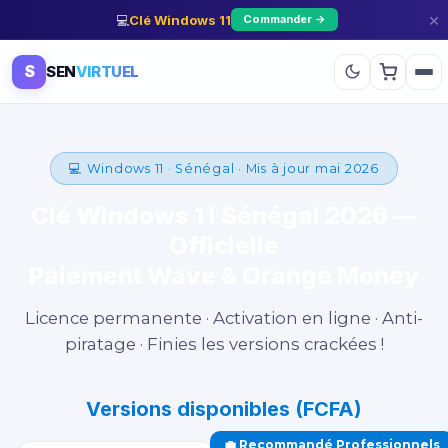
×
💻
Clé Windows 11
Commander →
S
SEN
VIRTUEL
💻 Windows 11 · Sénégal · Mis à jour mai 2026
Clé Windows 11 Sénégal 2026 —
Officielle
Paiement Wave & Orange Money
Licence permanente · Activation en ligne · Anti-
piratage · Finies les versions crackées !
Versions disponibles (FCFA)
💼 Recommandé Professionnels