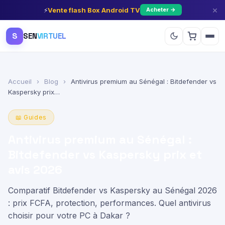
×
⚡
Vente flash Box Android TV
Acheter →
S
SEN
VIRTUEL
Accueil
›
Blog
›
Antivirus premium au Sénégal : Bitdefender vs
Kaspersky prix…
📖 Guides
Antivirus premium au Sénégal :
Bitdefender vs Kaspersky prix et
avis 2026
Comparatif Bitdefender vs Kaspersky au Sénégal 2026
: prix FCFA, protection, performances. Quel antivirus
choisir pour votre PC à Dakar ?