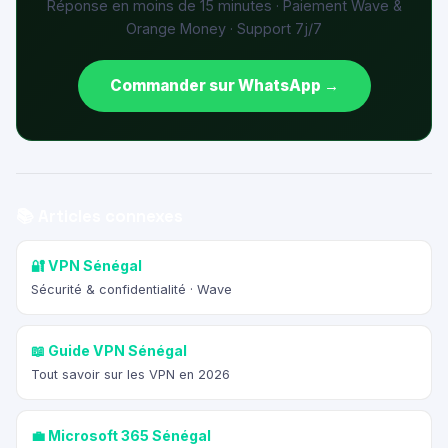
Réponse en moins de 15 minutes · Paiement Wave &
Orange Money · Support 7j/7
Commander sur WhatsApp →
📚 Articles connexes
🔐 VPN Sénégal
Sécurité & confidentialité · Wave
📖 Guide VPN Sénégal
Tout savoir sur les VPN en 2026
💼 Microsoft 365 Sénégal