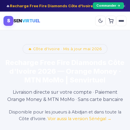
×
🔥
Recharge Free Fire Diamonds Côte d'Ivoire
Commander →
S
SEN
VIRTUEL
🔥 Côte d'Ivoire · Mis à jour mai 2026
Recharge Free Fire Diamonds Côte
d'Ivoire 2026 — Orange Money ·
MTN MoMo | Senvirtuel
Livraison directe sur votre compte · Paiement
Orange Money & MTN MoMo · Sans carte bancaire
Disponible pour les joueurs à Abidjan et dans toute la
Côte d'Ivoire.
Voir aussi la version Sénégal →