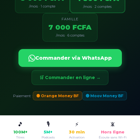
/mois · 1 compte
/mois · 2 comptes
FAMILLE
7 000 FCFA
/mois · 6 comptes
Commander via WhatsApp
🛒 Commander en ligne →
Paiement :
🟠 Orange Money BF
🔵 Moov Money BF
🎵
🎙️
⚡
📵
100M+
5M+
30 min
Hors ligne
Titres
Podcasts
Activation
Écoute sans Wi-Fi