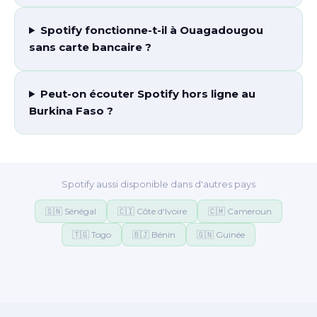
Spotify fonctionne-t-il à Ouagadougou
sans carte bancaire ?
Peut-on écouter Spotify hors ligne au
Burkina Faso ?
Spotify aussi disponible dans d'autres pays
🇸🇳 Sénégal
🇨🇮 Côte d'Ivoire
🇨🇲 Cameroun
🇹🇬 Togo
🇧🇯 Bénin
🇬🇳 Guinée