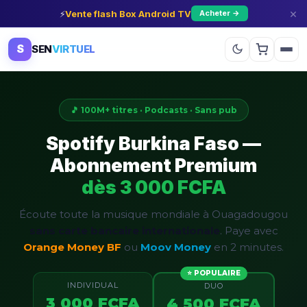
×
⚡
Vente flash Box Android TV
Acheter →
S
SEN
VIRTUEL
🎵 100M+ titres · Podcasts · Sans pub
Spotify Burkina Faso —
Abonnement Premium
dès 3 000 FCFA
Écoute toute la musique mondiale à Ouagadougou
sans carte bancaire internationale
. Paye avec
Orange Money BF
ou
Moov Money
en 2 minutes.
⭐ POPULAIRE
INDIVIDUAL
DUO
3 000 FCFA
4 500 FCFA