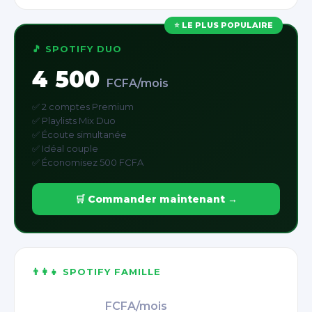
⭐ LE PLUS POPULAIRE
🎵 SPOTIFY DUO
4 500
FCFA/mois
✅ 2 comptes Premium
✅ Playlists Mix Duo
✅ Écoute simultanée
✅ Idéal couple
✅ Économisez 500 FCFA
🛒 Commander maintenant →
👨‍👩‍👧 SPOTIFY FAMILLE
6 500
FCFA/mois