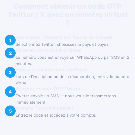
Comment obtenir un code OTP
Twitter / X avec un numéro virtuel
?
Choisissez Twitter/X sur /numeros-virtuels
1
Sélectionnez Twitter, choisissez le pays et payez.
Recevez votre numéro virtuel
2
Le numéro vous est envoyé sur WhatsApp ou par SMS en 2
minutes.
Entrez le numéro dans Twitter/X
3
Lors de l'inscription ou de la récupération, entrez le numéro
virtuel.
Recevez le code OTP Twitter
4
Twitter envoie un SMS — nous vous le transmettons
immédiatement.
Compte Twitter/X activé !
5
Entrez le code et accédez à votre compte.