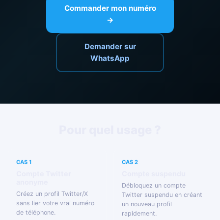
Commander mon numéro
→
Demander sur
WhatsApp
Pour quel usage ?
CAS 1
CAS 2
Compte Twitter
Compte suspendu
anonyme
Débloquez un compte
Créez un profil Twitter/X
Twitter suspendu en créant
sans lier votre vrai numéro
un nouveau profil
de téléphone.
rapidement.