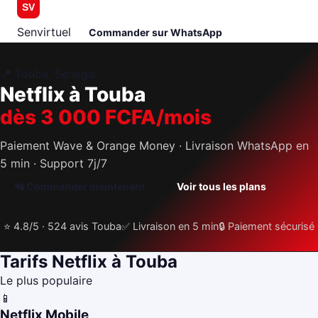
SV
Senvirtuel
Commander sur WhatsApp
📍 Touba, Sénégal
Netflix à Touba
dès 3 000 FCFA/mois
Paiement Wave & Orange Money · Livraison WhatsApp en
5 min · Support 7j/7
📲 Commander maintenant
Voir tous les plans
⭐ 4.8/5 · 524 avis Touba
✅ Livraison en 5 min
🔒 Paiement sécurisé
Tarifs Netflix à Touba
Le plus populaire
📱
Netflix Mobile