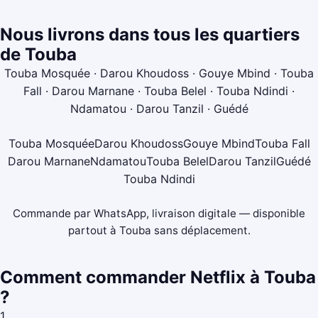
Nous livrons dans tous les quartiers
de Touba
Touba Mosquée · Darou Khoudoss · Gouye Mbind · Touba
Fall · Darou Marnane · Touba Belel · Touba Ndindi ·
Ndamatou · Darou Tanzil · Guédé
Touba Mosquée
Darou Khoudoss
Gouye Mbind
Touba Fall
Darou Marnane
Ndamatou
Touba Belel
Darou Tanzil
Guédé
Touba Ndindi
Commande par WhatsApp, livraison digitale — disponible
partout à Touba sans déplacement.
Comment commander Netflix à Touba
?
1