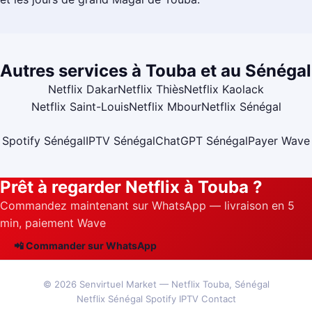
Autres services à Touba et au Sénégal
Netflix Dakar
Netflix Thiès
Netflix Kaolack
Netflix Saint-Louis
Netflix Mbour
Netflix Sénégal
Spotify Sénégal
IPTV Sénégal
ChatGPT Sénégal
Payer Wave
Prêt à regarder Netflix à Touba ?
Commandez maintenant sur WhatsApp — livraison en 5
min, paiement Wave
📲 Commander sur WhatsApp
© 2026
Senvirtuel Market
— Netflix Touba, Sénégal
Netflix Sénégal
Spotify
IPTV
Contact