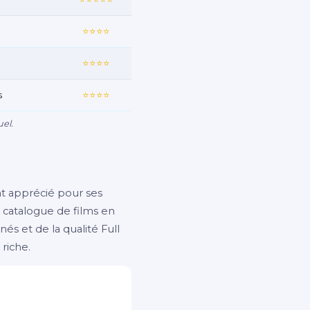
⭐⭐⭐⭐
⭐⭐⭐⭐
s
⭐⭐⭐⭐
el.
ent apprécié pour ses
 catalogue de films en
nés et de la qualité Full
riche.