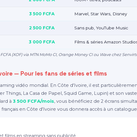
3 500 FCFA
Marvel, Star Wars, Disney
2 500 FCFA
Sans pub, YouTube Music
3 000 FCFA
Films & séries Amazon Studio
en FCFA (XOF) via MTN MoMo CI, Orange Money CI ou Wave chez Senvirtu
Ivoire — Pour les fans de séries et films
reaming vidéo mondial. En Côte d'Ivoire, il est particulièrem
er Things, La Casa de Papel, Squid Game, Lupin) et son vaste
dard à
3 500 FCFA/mois
, vous bénéficiez de 2 écrans simulta
français en Côte d'Ivoire vous donnera accès à un catalogue 
et films en streaming sans publicité