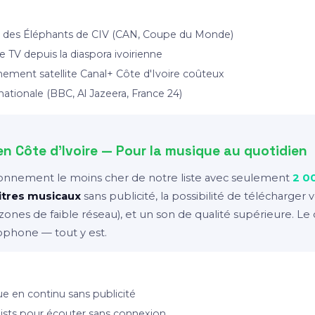
s des Éléphants de CIV (CAN, Coupe du Monde)
fe TV depuis la diaspora ivoirienne
ment satellite Canal+ Côte d'Ivoire coûteux
rnationale (BBC, Al Jazeera, France 24)
n Côte d'Ivoire — Pour la musique au quotidien
bonnement le moins cher de notre liste avec seulement
2 0
titres musicaux
sans publicité, la possibilité de télécharger 
zones de faible réseau), et un son de qualité supérieure. Le 
cophone — tout y est.
e en continu sans publicité
lists pour écouter sans connexion