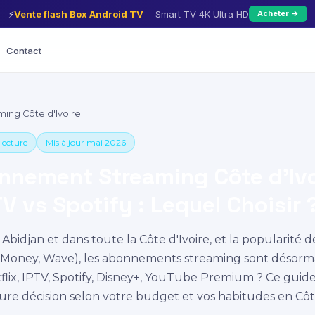
⚡
Vente flash Box Android TV
— Smart TV 4K Ultra HD
Acheter →
Contact
ming Côte d'Ivoire
lecture
Mis à jour mai 2026
onnement Streaming Côte d'Iv
TV vs Spotify : Lequel Choisir 
à Abidjan et dans toute la Côte d'Ivoire, et la popularité
oney, Wave), les abonnements streaming sont désormais
etflix, IPTV, Spotify, Disney+, YouTube Premium ? Ce gui
eure décision selon votre budget et vos habitudes en Côte