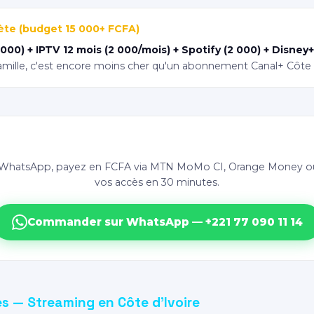
mplète (budget 15 000+ FCFA)
000) + IPTV 12 mois (2 000/mois) + Spotify (2 000) + Disney+
mille, c'est encore moins cher qu'un abonnement Canal+ Côte d'
Commandez tous vos abonnements en une seule fois
ur WhatsApp, payez en FCFA via MTN MoMo CI, Orange Money ou
vos accès en 30 minutes.
Commander sur WhatsApp — +221 77 090 11 14
s — Streaming en Côte d'Ivoire