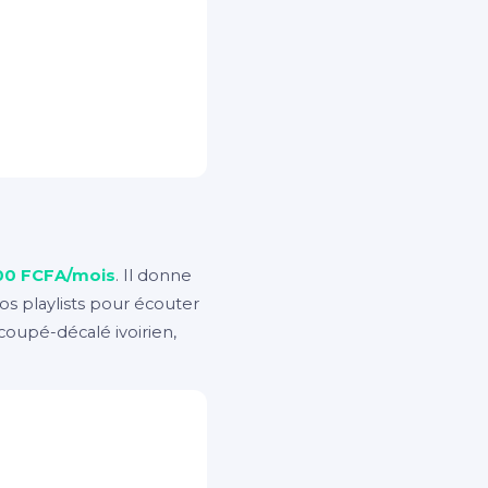
00 FCFA/mois
. Il donne
vos playlists pour écouter
coupé-décalé ivoirien,