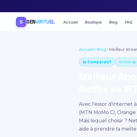
SEN
VIRTUEL
S
Accueil
Boutique
Blog
FAQ
Accueil
›
Blog
›
Meilleur strea
📊 Comparatif
10 min de 
Meilleur Ab
Netflix vs IP
Avec l'essor d'internet 
(MTN MoMo CI, Orange M
Mais lequel choisir ? N
aide à prendre la meill