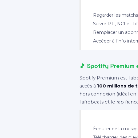
✅ Idéal pour :
Regarder les match
Suivre RTI, NCI et Li
Remplacer un abonne
Accéder à l'info inte
🎵 Spotify Premium e
Spotify Premium est l'a
accès à
100 millions de 
hors connexion (idéal en 
l'afrobeats et le rap fran
✅ Idéal pour :
Écouter de la musiqu
Télécharger des play