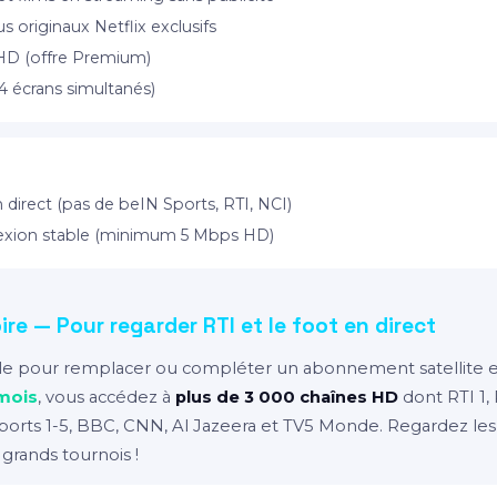
 originaux Netflix exclusifs
 HD (offre Premium)
 4 écrans simultanés)
 direct (pas de beIN Sports, RTI, NCI)
exion stable (minimum 5 Mbps HD)
ire — Pour regarder RTI et le foot en direct
déale pour remplacer ou compléter un abonnement satellite e
mois
, vous accédez à
plus de 3 000 chaînes HD
dont RTI 1, 
 Sports 1-5, BBC, CNN, Al Jazeera et TV5 Monde. Regardez le
 grands tournois !