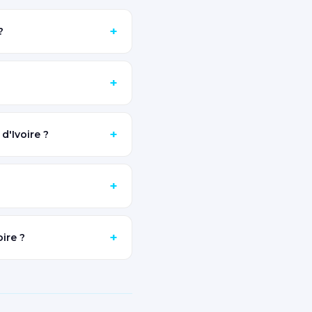
+
?
+
+
'Ivoire ?
+
+
ire ?