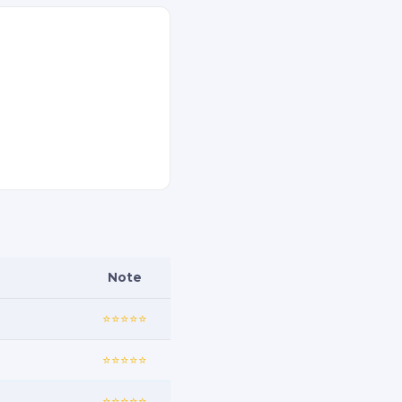
Note
⭐⭐⭐⭐⭐
⭐⭐⭐⭐⭐
⭐⭐⭐⭐⭐