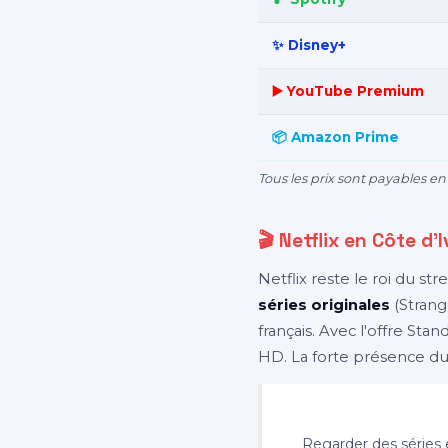
✨ Disney+
▶️ YouTube Premium
📦 Amazon Prime
Tous les prix sont payables 
🎬 Netflix en Côte d'
Netflix reste le roi du st
séries originales
(Strang
français. Avec l'offre Stan
HD. La forte présence du 
✅ Idéal pour :
Regarder des séries 