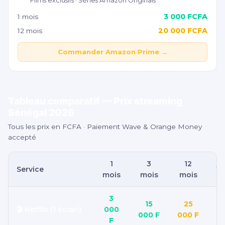
Films exclusifs · Séries Amazon Originals
3 000 FCFA
1 mois
20 000 FCFA
12 mois
Commander Amazon Prime →
Tableau comparatif — Prix streaming
Sénégal 2026
Tous les prix en FCFA · Paiement Wave & Orange Money
accepté
1
3
12
Service
W
mois
mois
mois
3
15
25
🎬 Netflix (1 écran)
000
000 F
000 F
F