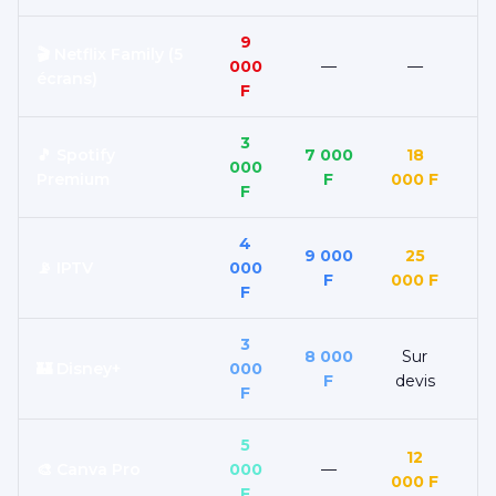
9
🎬 Netflix Family (5
000
—
—
écrans)
F
3
🎵 Spotify
7 000
18
000
Premium
F
000 F
F
4
9 000
25
📡 IPTV
000
F
000 F
F
3
8 000
Sur
🏰 Disney+
000
F
devis
F
5
12
🎨 Canva Pro
000
—
000 F
F