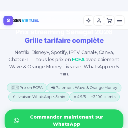
💰 Grille tarifaire · Mis à jour juillet 2026 · Sénégal
S
SEN
VIRTUEL
Prix streaming Sénégal 2026
Grille tarifaire complète
Netflix, Disney+, Spotify, IPTV, Canal+, Canva,
ChatGPT — tous les prix en
FCFA
avec paiement
Wave & Orange Money. Livraison WhatsApp en 5
min.
🇸🇳 Prix en FCFA
📲 Paiement Wave & Orange Money
⚡ Livraison WhatsApp < 5 min
⭐ 4.9/5 — +3 100 clients
Commander maintenant sur
WhatsApp