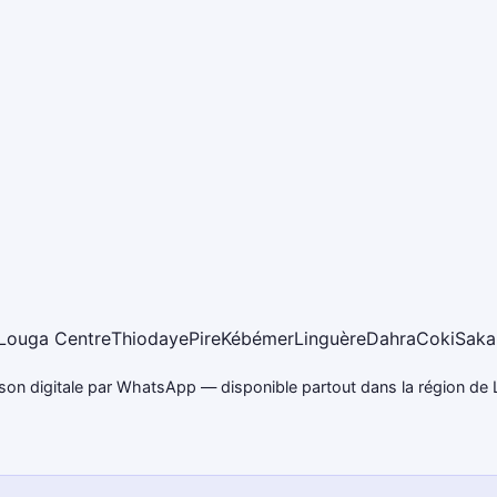
Louga Centre
Thiodaye
Pire
Kébémer
Linguère
Dahra
Coki
Saka
ison digitale par WhatsApp — disponible partout dans la région de