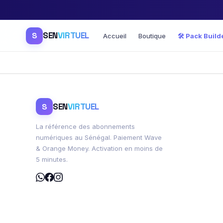
SEN
VIRTUEL
S
Accueil
Boutique
🛠️ Pack Build
SEN
VIRTUEL
S
La référence des abonnements
numériques au Sénégal. Paiement Wave
& Orange Money. Activation en moins de
5 minutes.