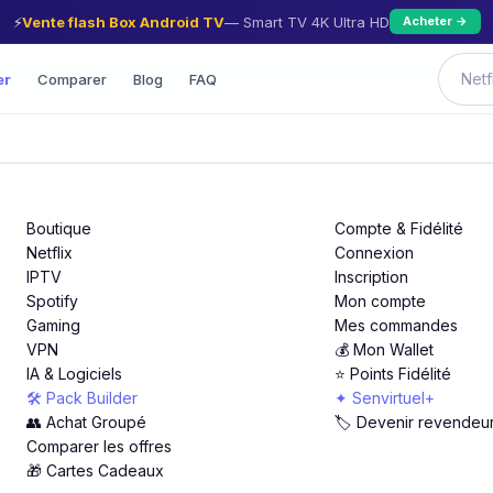
⚡
Vente flash Box Android TV
— Smart TV 4K Ultra HD
Acheter →
er
Comparer
Blog
FAQ
Boutique
Compte & Fidélité
Netflix
Connexion
IPTV
Inscription
Spotify
Mon compte
Gaming
Mes commandes
VPN
💰 Mon Wallet
IA & Logiciels
⭐ Points Fidélité
🛠️ Pack Builder
✦ Senvirtuel+
👥 Achat Groupé
🏷️ Devenir revendeu
Comparer les offres
🎁 Cartes Cadeaux