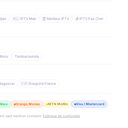
djan
🇲🇱 IPTV Mali
🏆 Meilleur IPTV
💰 IPTV Pas Cher
dhiou
Tambacounda
dagascar
🇫🇷 Diaspora France
Wave
Orange Money
MTN MoMo
Visa / Mastercard
iers sauf mention contraire.
Politique de conformité