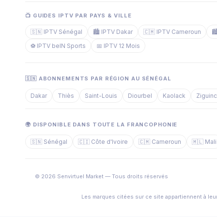
📺 GUIDES IPTV PAR PAYS & VILLE
🇸🇳 IPTV Sénégal
🏙️ IPTV Dakar
🇨🇲 IPTV Cameroun

⚽ IPTV beIN Sports
📅 IPTV 12 Mois
🇸🇳 ABONNEMENTS PAR RÉGION AU SÉNÉGAL
Dakar
Thiès
Saint-Louis
Diourbel
Kaolack
Ziguin
🌍 DISPONIBLE DANS TOUTE LA FRANCOPHONIE
🇸🇳 Sénégal
🇨🇮 Côte d'Ivoire
🇨🇲 Cameroun
🇲🇱 Mali
© 2026 Senvirtuel Market — Tous droits réservés
Les marques citées sur ce site appartiennent à leur