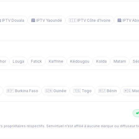
️ IPTV Douala
🏙️ IPTV Yaoundé
🇨🇮 IPTV Côte d'Ivoire
🏙️ IPTV Abi
chor
Louga
Fatick
Kaffrine
Kédougou
Kolda
Matam
Sé
🇧🇫 Burkina Faso
🇬🇳 Guinée
🇹🇬 Togo
🇧🇯 Bénin
🇲🇬 Ma
s propriétaires respectifs. Senvirtuel n'est affilié à aucune marque ou diffuseur t