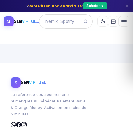
×
⚡
Vente flash Box Android TV
Acheter →
S
SEN
VIRTUEL
S
SEN
VIRTUEL
La référence des abonnements
numériques au Sénégal. Paiement Wave
& Orange Money. Activation en moins de
5 minutes.