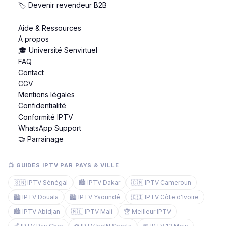
🏷️ Devenir revendeur B2B
Aide & Ressources
À propos
🎓 Université Senvirtuel
FAQ
Contact
CGV
Mentions légales
Confidentialité
Conformité IPTV
WhatsApp Support
🤝 Parrainage
📺 GUIDES IPTV PAR PAYS & VILLE
🇸🇳 IPTV Sénégal
🏙️ IPTV Dakar
🇨🇲 IPTV Cameroun
🏙️ IPTV Douala
🏙️ IPTV Yaoundé
🇨🇮 IPTV Côte d'Ivoire
🏙️ IPTV Abidjan
🇲🇱 IPTV Mali
🏆 Meilleur IPTV