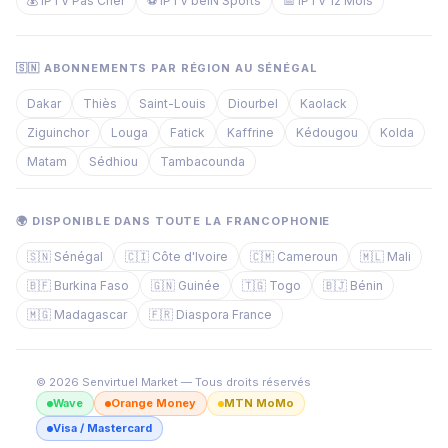
💰 IPTV Pas Cher
⚽ IPTV beIN Sports
📅 IPTV 12 Mois
🇸🇳 ABONNEMENTS PAR RÉGION AU SÉNÉGAL
Dakar
Thiès
Saint-Louis
Diourbel
Kaolack
Ziguinchor
Louga
Fatick
Kaffrine
Kédougou
Kolda
Matam
Sédhiou
Tambacounda
🌍 DISPONIBLE DANS TOUTE LA FRANCOPHONIE
🇸🇳 Sénégal
🇨🇮 Côte d'Ivoire
🇨🇲 Cameroun
🇲🇱 Mali
🇧🇫 Burkina Faso
🇬🇳 Guinée
🇹🇬 Togo
🇧🇯 Bénin
🇲🇬 Madagascar
🇫🇷 Diaspora France
© 2026 Senvirtuel Market — Tous droits réservés
Wave
Orange Money
MTN MoMo
Visa / Mastercard