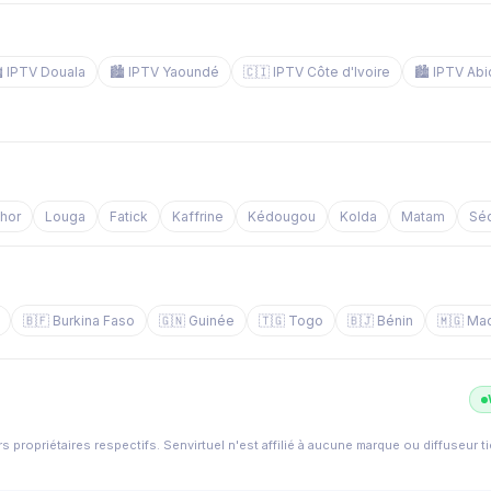
️ IPTV Douala
🏙️ IPTV Yaoundé
🇨🇮 IPTV Côte d'Ivoire
🏙️ IPTV Abi
chor
Louga
Fatick
Kaffrine
Kédougou
Kolda
Matam
Sé
🇧🇫 Burkina Faso
🇬🇳 Guinée
🇹🇬 Togo
🇧🇯 Bénin
🇲🇬 Ma
s propriétaires respectifs. Senvirtuel n'est affilié à aucune marque ou diffuseur t