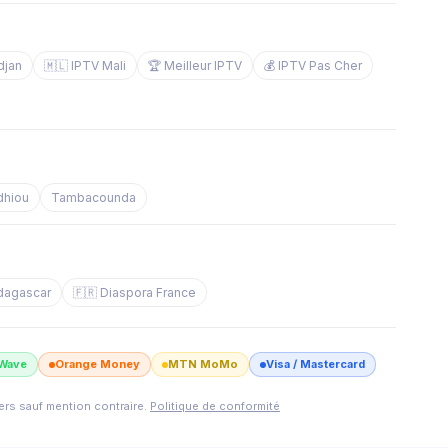
djan
🇲🇱 IPTV Mali
🏆 Meilleur IPTV
💰 IPTV Pas Cher
dhiou
Tambacounda
dagascar
🇫🇷 Diaspora France
Wave
Orange Money
MTN MoMo
Visa / Mastercard
iers sauf mention contraire.
Politique de conformité