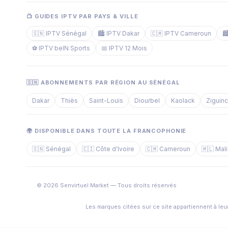
📺 GUIDES IPTV PAR PAYS & VILLE
🇸🇳 IPTV Sénégal
🏙️ IPTV Dakar
🇨🇲 IPTV Cameroun

⚽ IPTV beIN Sports
📅 IPTV 12 Mois
🇸🇳 ABONNEMENTS PAR RÉGION AU SÉNÉGAL
Dakar
Thiès
Saint-Louis
Diourbel
Kaolack
Ziguin
🌍 DISPONIBLE DANS TOUTE LA FRANCOPHONIE
🇸🇳 Sénégal
🇨🇮 Côte d'Ivoire
🇨🇲 Cameroun
🇲🇱 Mali
© 2026 Senvirtuel Market — Tous droits réservés
Les marques citées sur ce site appartiennent à leur