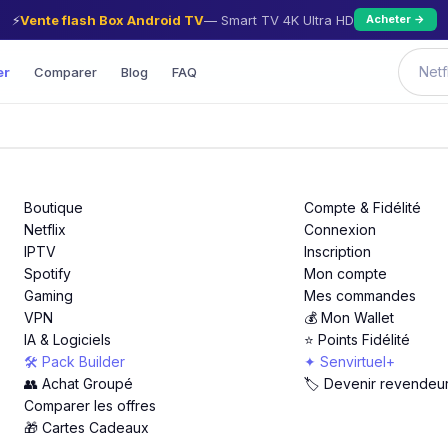
⚡
Vente flash Box Android TV
— Smart TV 4K Ultra HD
Acheter →
er
Comparer
Blog
FAQ
Boutique
Compte & Fidélité
Netflix
Connexion
IPTV
Inscription
Spotify
Mon compte
Gaming
Mes commandes
VPN
💰 Mon Wallet
IA & Logiciels
⭐ Points Fidélité
🛠️ Pack Builder
✦ Senvirtuel+
👥 Achat Groupé
🏷️ Devenir revendeu
Comparer les offres
🎁 Cartes Cadeaux