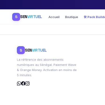
SEN
VIRTUEL
S
Accueil
Boutique
🛠️ Pack Build
SEN
VIRTUEL
S
La référence des abonnements
numériques au Sénégal. Paiement Wave
& Orange Money. Activation en moins de
5 minutes.