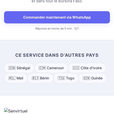
et dans tout le Burkina Faso.
Commander maintenant via WhatsApp
Réponse en moins de 5 min · 7j/7
CE SERVICE DANS D'AUTRES PAYS
🇸🇳 Sénégal
🇨🇲 Cameroun
🇨🇮 Côte d'Ivoire
🇲🇱 Mali
🇧🇯 Bénin
🇹🇬 Togo
🇬🇳 Guinée