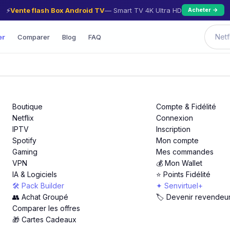
⚡
Vente flash Box Android TV
— Smart TV 4K Ultra HD
Acheter →
er
Comparer
Blog
FAQ
Boutique
Compte & Fidélité
Netflix
Connexion
IPTV
Inscription
Spotify
Mon compte
Gaming
Mes commandes
VPN
💰 Mon Wallet
IA & Logiciels
⭐ Points Fidélité
🛠️ Pack Builder
✦ Senvirtuel+
👥 Achat Groupé
🏷️ Devenir revendeu
Comparer les offres
🎁 Cartes Cadeaux