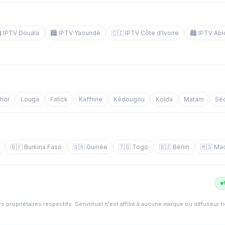
️ IPTV Douala
🏙️ IPTV Yaoundé
🇨🇮 IPTV Côte d'Ivoire
🏙️ IPTV Abi
chor
Louga
Fatick
Kaffrine
Kédougou
Kolda
Matam
Sé
🇧🇫 Burkina Faso
🇬🇳 Guinée
🇹🇬 Togo
🇧🇯 Bénin
🇲🇬 Ma
s propriétaires respectifs. Senvirtuel n'est affilié à aucune marque ou diffuseur t