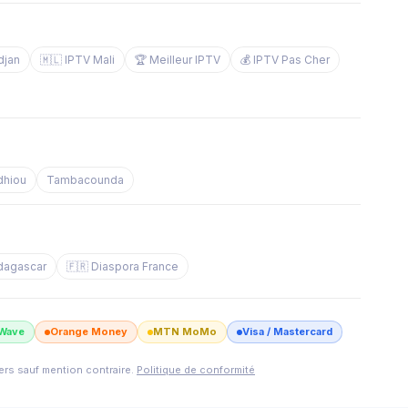
djan
🇲🇱 IPTV Mali
🏆 Meilleur IPTV
💰 IPTV Pas Cher
dhiou
Tambacounda
dagascar
🇫🇷 Diaspora France
Wave
Orange Money
MTN MoMo
Visa / Mastercard
iers sauf mention contraire.
Politique de conformité