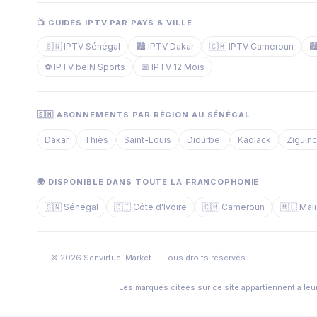
📺 GUIDES IPTV PAR PAYS & VILLE
🇸🇳 IPTV Sénégal
🏙️ IPTV Dakar
🇨🇲 IPTV Cameroun

⚽ IPTV beIN Sports
📅 IPTV 12 Mois
🇸🇳 ABONNEMENTS PAR RÉGION AU SÉNÉGAL
Dakar
Thiès
Saint-Louis
Diourbel
Kaolack
Ziguin
🌍 DISPONIBLE DANS TOUTE LA FRANCOPHONIE
🇸🇳 Sénégal
🇨🇮 Côte d'Ivoire
🇨🇲 Cameroun
🇲🇱 Mali
© 2026 Senvirtuel Market — Tous droits réservés
Les marques citées sur ce site appartiennent à leur