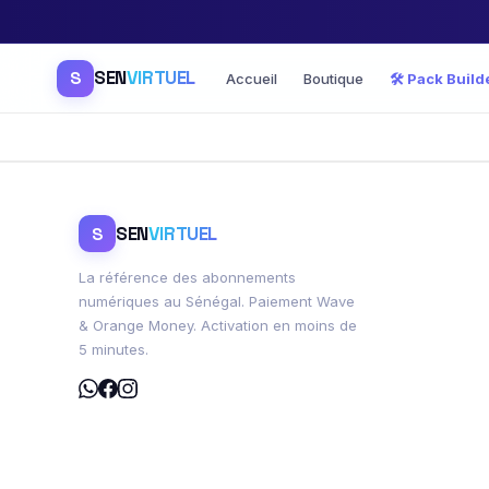
SEN
VIRTUEL
S
Accueil
Boutique
🛠️ Pack Build
SEN
VIRTUEL
S
La référence des abonnements
numériques au Sénégal. Paiement Wave
& Orange Money. Activation en moins de
5 minutes.