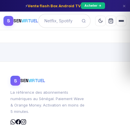
×
⚡
Vente flash Box Android TV
Acheter →
S
SEN
VIRTUEL
S
SEN
VIRTUEL
La référence des abonnements
numériques au Sénégal. Paiement Wave
& Orange Money. Activation en moins de
5 minutes.