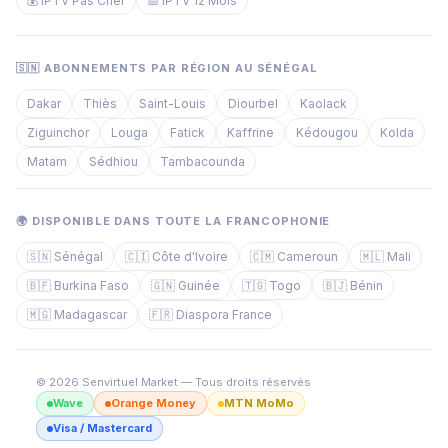
💰 IPTV Pas Cher
📅 IPTV 12 Mois
🇸🇳 ABONNEMENTS PAR RÉGION AU SÉNÉGAL
Dakar
Thiès
Saint-Louis
Diourbel
Kaolack
Ziguinchor
Louga
Fatick
Kaffrine
Kédougou
Kolda
Matam
Sédhiou
Tambacounda
🌍 DISPONIBLE DANS TOUTE LA FRANCOPHONIE
🇸🇳 Sénégal
🇨🇮 Côte d'Ivoire
🇨🇲 Cameroun
🇲🇱 Mali
🇧🇫 Burkina Faso
🇬🇳 Guinée
🇹🇬 Togo
🇧🇯 Bénin
🇲🇬 Madagascar
🇫🇷 Diaspora France
© 2026 Senvirtuel Market — Tous droits réservés
Wave
Orange Money
MTN MoMo
Visa / Mastercard