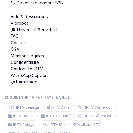
🏷️ Devenir revendeur B2B
Aide & Ressources
À propos
🎓 Université Senvirtuel
FAQ
Contact
CGV
Mentions légales
Confidentialité
Conformité IPTV
WhatsApp Support
🤝 Parrainage
📺 GUIDES IPTV PAR PAYS & VILLE
🇸🇳 IPTV Sénégal
🏙️ IPTV Dakar
🇨🇲 IPTV Cameroun
🏙️ IPTV Douala
🏙️ IPTV Yaoundé
🇨🇮 IPTV Côte d'Ivoire
🏙️ IPTV Abidjan
🇲🇱 IPTV Mali
🏆 Meilleur IPTV